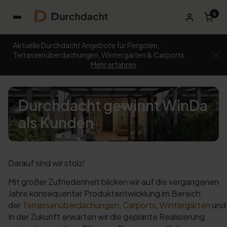
0
Aktuelle Durchdacht Angebote für Pergolen,
Terrassenüberdachungen, Wintergärten & Carports.
Mehr erfahren
Durchdacht gewinnt WinDa
als Kunden
Darauf sind wir stolz!
Mit großer Zufriedenheit blicken wir auf die vergangenen
Jahre konsequenter Produktentwicklung im Bereich
der
Terrassenüberdachungen
,
Carports
,
Wintergärten
und
In der Zukunft erwarten wir die geplante Realisierung