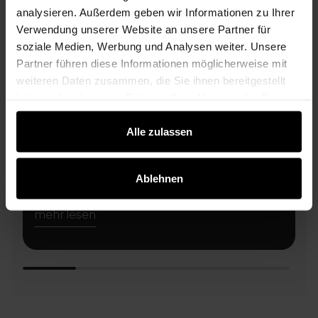
analysieren. Außerdem geben wir Informationen zu Ihrer
Si
Verwendung unserer Website an unsere Partner für
soziale Medien, Werbung und Analysen weiter. Unsere
Partner führen diese Informationen möglicherweise mit
weiteren Daten zusammen, die Sie ihnen bereitgestellt
haben oder die sie im Rahmen Ihrer Nutzung der Dienste
gesammelt haben.
Alle zulassen
Ablehnen
mehr lesen
m