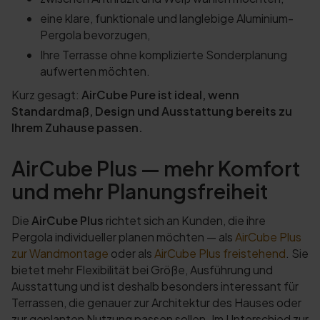
eine klare, funktionale und langlebige Aluminium-
Pergola bevorzugen,
Ihre Terrasse ohne komplizierte Sonderplanung
aufwerten möchten.
Kurz gesagt:
AirCube Pure ist ideal, wenn
Standardmaß, Design und Ausstattung bereits zu
Ihrem Zuhause passen.
AirCube Plus — mehr Komfort
und mehr Planungsfreiheit
Die
AirCube Plus
richtet sich an Kunden, die ihre
Pergola individueller planen möchten — als
AirCube Plus
zur Wandmontage
oder als
AirCube Plus freistehend
. Sie
bietet mehr Flexibilität bei Größe, Ausführung und
Ausstattung und ist deshalb besonders interessant für
Terrassen, die genauer zur Architektur des Hauses oder
zur geplanten Nutzung passen sollen. Im Unterschied zur