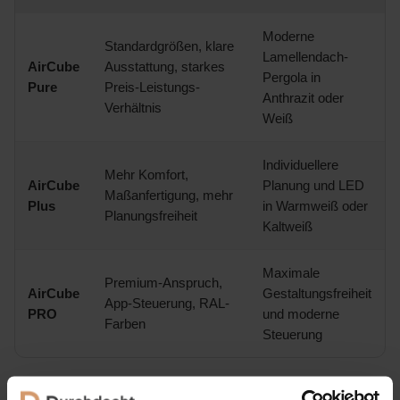
Moderne
Standardgrößen, klare
Lamellendach-
AirCube
Ausstattung, starkes
Pergola in
Pure
Preis-Leistungs-
Anthrazit oder
Verhältnis
Weiß
Individuellere
Mehr Komfort,
AirCube
Planung und LED
Maßanfertigung, mehr
Plus
in Warmweiß oder
Planungsfreiheit
Kaltweiß
Maximale
Premium-Anspruch,
AirCube
Gestaltungsfreiheit
App-Steuerung, RAL-
PRO
und moderne
Farben
Steuerung