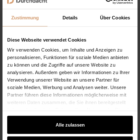
Welche AirCube Pergola passt
zu Ihnen?
Zustimmung
Details
Über Cookies
Wenn Sie eine moderne Pergola in Standardgröße
suchen und eine klare, hochwertige Lösung wünschen,
Diese Webseite verwendet Cookies
ist
AirCube Pure
die passende Wahl. Wenn Ihre Terrasse
Wir verwenden Cookies, um Inhalte und Anzeigen zu
individueller geplant werden soll oder Sie mehr Komfort
personalisieren, Funktionen für soziale Medien anbieten
bei Ausstattung und Beleuchtung wünschen, empfiehlt
sich
AirCube Plus
. Wenn Sie Ihre Pergola technisch und
zu können und die Zugriffe auf unsere Website zu
optisch auf Premium-Niveau planen möchten, ist
analysieren. Außerdem geben wir Informationen zu Ihrer
AirCube PRO
die richtige Entscheidung — besonders
Verwendung unserer Website an unsere Partner für
dann, wenn App-Steuerung, Matt Schwarz oder ein
soziale Medien, Werbung und Analysen weiter. Unsere
individueller RAL-Farbton wichtig sind.
Partner führen diese Informationen möglicherweise mit
weiteren Daten zusammen, die Sie ihnen bereitgestellt
Wandmontage oder
haben oder die sie im Rahmen Ihrer Nutzung der Dienste
gesammelt haben.
freistehend?
Alle zulassen
Alle drei AirCube Modelle sind je nach Ausführung als