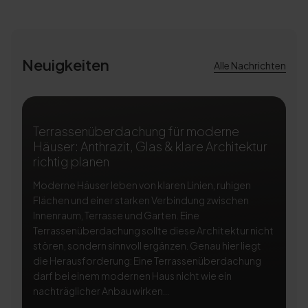
Neuigkeiten
Alle Nachrichten
Terrassenüberdachung für moderne
T
Häuser: Anthrazit, Glas & klare Architektur
A
richtig planen
ri
Moderne Häuser leben von klaren Linien, ruhigen
Ei
Flächen und einer starken Verbindung zwischen
Te
Innenraum, Terrasse und Garten. Eine
Na
Terrassenüberdachung sollte diese Architektur nicht
be
stören, sondern sinnvoll ergänzen. Genau hier liegt
Te
die Herausforderung: Eine Terrassenüberdachung
so
darf bei einem modernen Haus nicht wie ein
di
nachträglicher Anbau wirken...
Li
Si