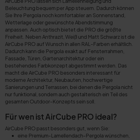
AirCube PRO lassen sich Lamellenneigung und
Beleuchtung bequem per App steuern. Dadurch können
Sie Ihre Pergola noch komfortabler an Sonnenstand,
Wetterlage oder gewünschte Abendstimmung
anpassen. Auch optisch bietet die PRO die größte
Freiheit. Neben Anthrazit, Weiß und Matt Schwarz ist die
AirCube PRO auf Wunsch in allen RAL-Farben erhältlich.
Dadurch kann die Pergola exakt auf Fensterrahmen,
Fassade, Türen, Gartenarchitektur oder ein
bestehendes Farbkonzept abgestimmt werden. Das
macht die AirCube PRO besonders interessant für
moderne Architektur, Neubauten, hochwertige
Sanierungen und Terrassen, bei denen die Pergola nicht
nur funktional, sondern auch gestalterisch ein Teil des
gesamten Outdoor-Konzepts sein soll.
Für wen ist AirCube PRO ideal?
AirCube PRO passt besonders gut, wenn Sie:
eine Premium-Lamellendach-Pergola wünschen,