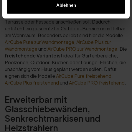
Wandmontage oder als freistehende Lamellendach-
Ablehnen
Pergola erhältlich. Die
Wandmontage
eignet sich
besonders gut, wenn die Pergola direkt an Haus,
Terrasse oder Fassade anschließen soll. Dadurch
entsteht ein geschützter Outdoor-Bereich unmittelbar
am Wohnraum. Besonders beliebt sind hier die Modelle
AirCube Pure zur Wandmontage
,
AirCube Plus zur
Wandmontage
und
AirCube PRO zur Wandmontage
. Die
freistehende Variante
ist ideal für Gartenbereiche,
Poolzonen, Outdoor-Küchen oder Lounge-Flächen, die
unabhängig vom Haus geplant werden sollen. Dafür
eignen sich die Modelle
AirCube Pure freistehend
,
AirCube Plus freistehend
und
AirCube PRO freistehend
.
Erweiterbar mit
Glasschiebewänden,
Senkrechtmarkisen und
Heizstrahlern