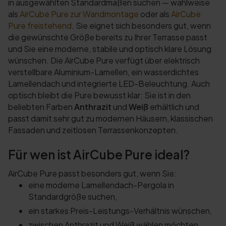
in ausgewählten Standardmaßen suchen — wahlweise
als
AirCube Pure zur Wandmontage
oder als
AirCube
Pure freistehend
. Sie eignet sich besonders gut, wenn
die gewünschte Größe bereits zu Ihrer Terrasse passt
und Sie eine moderne, stabile und optisch klare Lösung
wünschen. Die AirCube Pure verfügt über elektrisch
verstellbare Aluminium-Lamellen, ein wasserdichtes
Lamellendach und integrierte LED-Beleuchtung. Auch
optisch bleibt die Pure bewusst klar: Sie ist in den
beliebten Farben
Anthrazit
und
Weiß
erhältlich und
passt damit sehr gut zu modernen Häusern, klassischen
Fassaden und zeitlosen Terrassenkonzepten.
Für wen ist AirCube Pure ideal?
AirCube Pure passt besonders gut, wenn Sie:
eine moderne Lamellendach-Pergola in
Standardgröße suchen,
ein starkes Preis-Leistungs-Verhältnis wünschen,
zwischen Anthrazit und Weiß wählen möchten,