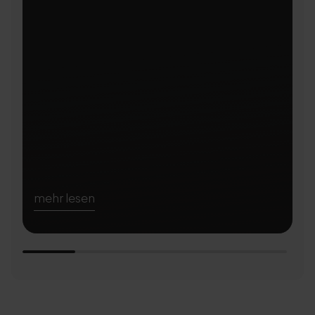
mehr lesen
m