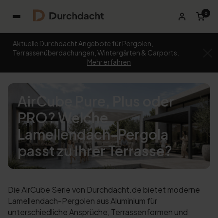
0
Aktuelle Durchdacht Angebote für Pergolen,
Terrassenüberdachungen, Wintergärten & Carports.
Mehr erfahren
AirCube Pure, Plus oder
PRO? Welche
Lamellendach-Pergola
passt zu Ihrer Terrasse?
Die AirCube Serie von Durchdacht.de bietet moderne
Lamellendach-Pergolen aus Aluminium für
unterschiedliche Ansprüche, Terrassenformen und