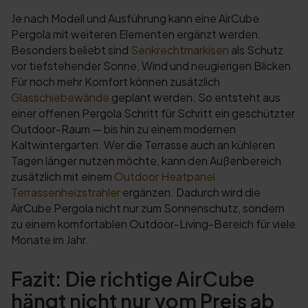
Je nach Modell und Ausführung kann eine AirCube
Pergola mit weiteren Elementen ergänzt werden.
Besonders beliebt sind
Senkrechtmarkisen
als Schutz
vor tiefstehender Sonne, Wind und neugierigen Blicken.
Für noch mehr Komfort können zusätzlich
Glasschiebewände
geplant werden. So entsteht aus
einer offenen Pergola Schritt für Schritt ein geschützter
Outdoor-Raum — bis hin zu einem modernen
Kaltwintergarten. Wer die Terrasse auch an kühleren
Tagen länger nutzen möchte, kann den Außenbereich
zusätzlich mit einem
Outdoor Heatpanel
Terrassenheizstrahler
ergänzen. Dadurch wird die
AirCube Pergola nicht nur zum Sonnenschutz, sondern
zu einem komfortablen Outdoor-Living-Bereich für viele
Monate im Jahr.
Fazit: Die richtige AirCube
hängt nicht nur vom Preis ab