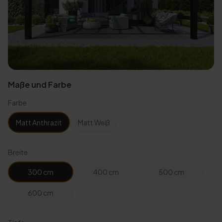
Maße und Farbe
Farbe
Matt Anthrazit
Matt Weiß
Breite
300 cm
400 cm
500 cm
600 cm