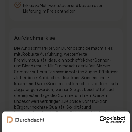
Inklusive Mehrwertsteuer und kostenloser
Lieferung im Preis enthalten
Aufdachmarkise
Die Aufdachmarkise von Durchdacht.de macht alles
mit. Robuste Ausführung, wetterfeste
Premiumqualität, dazu ein hoch effektiver Sonnen-
und Blendschutz. Mit Durchdacht genießen Sie den
Sommer auf Ihrer Terrasse in vollsten Zügen! Effektiver
als bei dieser Aufdachmarkise kann Sonnenschutz
kaum sein: Da die Sonnenstrahlen schon vor dem Dach
abgefangen werden, können Sie gut beschattet auch
die heißesten Tage des Sommers in Ihrem Garten
unbeschwert verbringen. Die solide Konstruktion
bürgt für höchste Qualität, Solidität und
Langlebigkeit. Und im Fall der Fälle lässt sich der Stoff
ganz unkompliziert reinigen