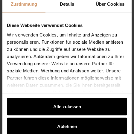
Zustimmung
Details
Über Cookies
Diese Webseite verwendet Cookies
Wissenswertes
Alle Nachrichten
Wir verwenden Cookies, um Inhalte und Anzeigen zu
personalisieren, Funktionen für soziale Medien anbieten
zu können und die Zugriffe auf unsere Website zu
analysieren. Außerdem geben wir Informationen zu Ihrer
Terrassenüberdachung für moderne Häuser:
Verwendung unserer Website an unsere Partner für
Anthrazit, Glas & klare Architektur richtig
soziale Medien, Werbung und Analysen weiter. Unsere
planen
Partner führen diese Informationen möglicherweise mit
Moderne Häuser leben von klaren Linien, ruhigen Flächen
weiteren Daten zusammen, die Sie ihnen bereitgestellt
und einer starken Verbindung zwischen Innenraum,
haben oder die sie im Rahmen Ihrer Nutzung der Dienste
Terrasse und Garten. Eine Terrassenüberdachung sollte
gesammelt haben.
diese Architektur nicht stören, sondern sinnvoll ergänzen.
Alle zulassen
Genau hier liegt die Herausforderung: Eine
Terrassenüberdachung darf bei einem modernen Haus
nicht wie ein nachträglicher Anbau wirken...
Ablehnen