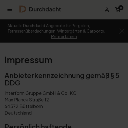
0
Aktuelle Durchdacht Angebote für Pergolen,
Terrassenüberdachungen, Wintergärten & Carports.
Mehr erfahren
Impressum
Anbieterkennzeichnung gemäß § 5
DDG
Interform Gruppe GmbH & Co. KG
Max Planck Straße 12
64572 Büttelborn
Deutschland
Persönlich haftende