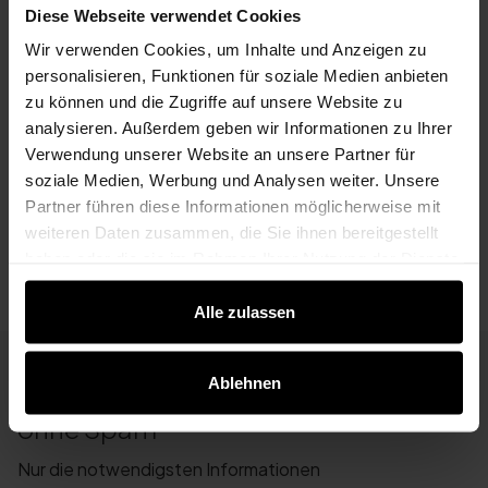
64572 Büttelborn
Diese Webseite verwendet Cookies
Deutschland
Wir verwenden Cookies, um Inhalte und Anzeigen zu
Haftungsausschluss (Disclaimer)
personalisieren, Funktionen für soziale Medien anbieten
zu können und die Zugriffe auf unsere Website zu
Haftung für Inhalte
analysieren. Außerdem geben wir Informationen zu Ihrer
Verwendung unserer Website an unsere Partner für
Die Inhalte unserer Seiten wurden mit größter Sorgfa
soziale Medien, Werbung und Analysen weiter. Unsere
Partner führen diese Informationen möglicherweise mit
weiteren Daten zusammen, die Sie ihnen bereitgestellt
haben oder die sie im Rahmen Ihrer Nutzung der Dienste
gesammelt haben.
Alle zulassen
Ablehnen
Abonnieren Sie den Newsletter
ohne Spam
Nur die notwendigsten Informationen