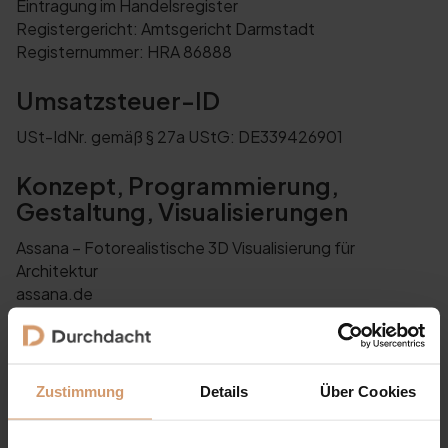
Eintragung im Handelsregister
Registergericht: Amtsgericht Darmstadt
Registernummer: HRA 86888
Umsatzsteuer-ID
USt-IdNr. gemäß § 27a UStG: DE339426901
Konzept, Programmierung,
Gestaltung, Visualisierungen
Assana – Fotorealistische 3D Visualisierung für
Architektur
assana.de
Verantwortlich für den Inhalt i.S.d. §
18 Abs. 2 MStV
Zustimmung
Details
Über Cookies
Alexander Dik
Max Planck Straße 12