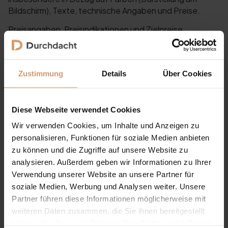
Bildschirm), Texte, technische Angaben und Preise.
Preisangaben, Preisindikationen und Zielpreise
verstehen sich – sofern nicht ausdrücklich anders
angegeben – in Euro, inklusive gesetzlicher
Mehrwertsteuer, jedoch ohne Transport/Lieferung,
Zustimmung
Details
Über Cookies
Fundament und Montage. Maßgeblich sind die Angaben
im konkreten Angebot bzw. in der Auftragsbestätigung.
Diese Webseite verwendet Cookies
Urheberrecht / Copyright
Wir verwenden Cookies, um Inhalte und Anzeigen zu
Diese Website und ihre Inhalte sind urheberrechtlich
personalisieren, Funktionen für soziale Medien anbieten
geschützt. Alle Texte, Logos und Bilder auf dieser
zu können und die Zugriffe auf unsere Website zu
Website sind – soweit nicht anders angegeben –
analysieren. Außerdem geben wir Informationen zu Ihrer
Eigentum der Interform Gruppe GmbH & Co. KG.
Verwendung unserer Website an unsere Partner für
soziale Medien, Werbung und Analysen weiter. Unsere
Dies gilt entsprechend für Inhalte, die von der Interform
Partner führen diese Informationen möglicherweise mit
Gruppe GmbH & Co. KG über Social-Media-Kanäle (z.B.
weiteren Daten zusammen, die Sie ihnen bereitgestellt
YouTube, Facebook, Instagram) veröffentlicht werden.
haben oder die sie im Rahmen Ihrer Nutzung der Dienste