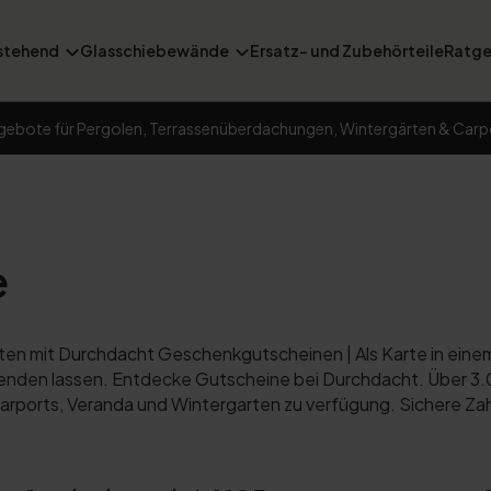
stehend
Glasschiebewände
Ersatz- und Zubehörteile
Ratge
gebote für Pergolen, Terrassenüberdachungen, Wintergärten & Carp
e
n mit Durchdacht Geschenkgutscheinen | Als Karte in einem B
nden lassen. Entdecke Gutscheine bei Durchdacht. Über 3.
rports, Veranda und Wintergarten zu verfügung. Sichere Za