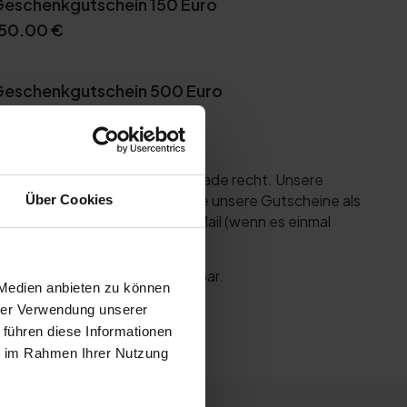
eschenkgutschein 150 Euro
150.00
€
eschenkgutschein 500 Euro
500.00
€
mt ein Geschenkgutschein gerade recht. Unsere
re Überraschung und verschenke unsere Gutscheine als
Über Cookies
 oder als Gutscheincode per Mail (wenn es einmal
r Gutschein ist auch übertragbar.
 Medien anbieten zu können
hrer Verwendung unserer
 führen diese Informationen
ie im Rahmen Ihrer Nutzung