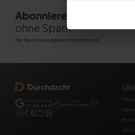
Abonnieren Sie den New
ohne Spam
Nur die notwendigsten Informationen
Übe
Firme
Impr
Ihre V
Die G