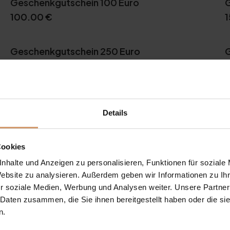
Geschenkgutschein 100 Euro
G
100.00
€
Geschenkgutschein 250 Euro
G
250.00
€
 Geburtstag an und Sie haben noch kein Geschenk? Dann kom
einer Familie, Freund:innen oder Kolleg:innen eine besonde
Details
er zur Hochzeit. Ob als hochwertige Gutscheinkarte per Post
u immer richtig.
Cookies
 an den Beschenkten per Post oder per Email versendet. Unse
nhalte und Anzeigen zu personalisieren, Funktionen für soziale
Website zu analysieren. Außerdem geben wir Informationen zu I
r soziale Medien, Werbung und Analysen weiter. Unsere Partner
 Daten zusammen, die Sie ihnen bereitgestellt haben oder die s
n.