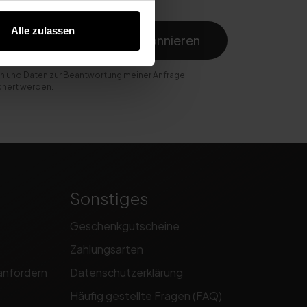
Alle zulassen
Abonnieren
n und Daten zur Beantwortung meiner Anfrage
chert werden.
Sonstiges
Geschenkgutscheine
Zahlungsarten
anfordern
Datenschutzerklärung
Häufig gestellte Fragen (FAQ)