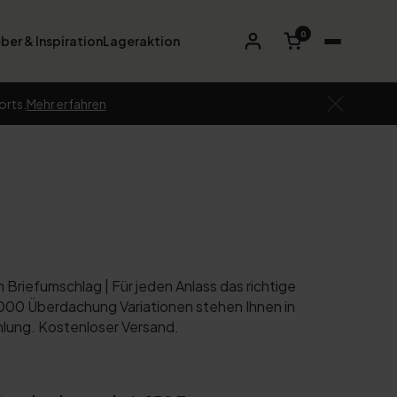
0
ber & Inspiration
Lageraktion
orts.
Mehr erfahren
riefumschlag | Für jeden Anlass das richtige
000 Überdachung Variationen stehen Ihnen in
hlung. Kostenloser Versand.