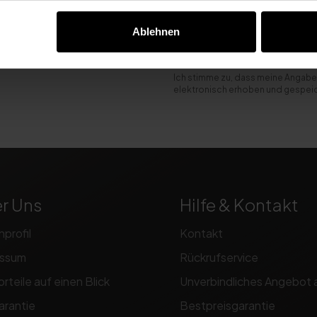
sletter
Ablehnen
Ich stimme zu, dass meine Angabe
elektronisch erhoben und gespei
r Uns
Hilfe & Kontakt
nprofil
Kontakt
essum
Rückrufservice
orteile auf einen Blick
Unverbindliches Angebot 
arantie
Bestpreisgarantie