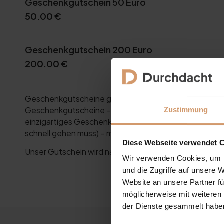
Geschenkgutschein 50 Euro
50.00
€
Geschenkgutschein 200 Euro
200.00
€
Geschenkgutscheine gehen immer. Es steht bald ein
Geschenkgutscheine – ideal zu jedem Anlass. Mache d
Zustimmung
einzigartiges Geschenk zu Ostern, zum Geburtstag od
schnell gehen muss) – mit unseren Gutscheinen liegst d
Diese Webseite verwendet 
Unser Gutschein wird nach der Bestellung an Sie oder
Wir verwenden Cookies, um I
und die Zugriffe auf unsere 
Website an unsere Partner fü
möglicherweise mit weiteren
der Dienste gesammelt habe