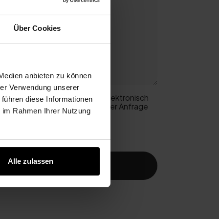
Über Cookies
 Medien anbieten zu können
hrer Verwendung unserer
e von mir angegebenen Daten elektronisch
 führen diese Informationen
eitung und Beantwortung meiner Anfrage
ie im Rahmen Ihrer Nutzung
n.
Alle zulassen
Jetzt senden