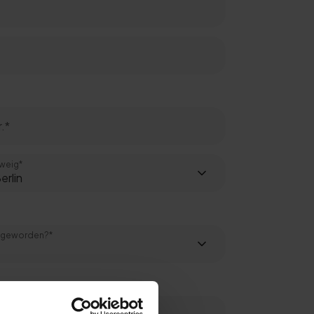
weig*
m geworden?*