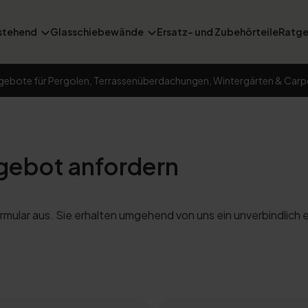
stehend
Glasschiebewände
Ersatz- und Zubehörteile
Ratge
gebote für Pergolen, Terrassenüberdachungen, Wintergärten & Carp
gebot anfordern
rmular aus. Sie erhalten umgehend von uns ein unverbindlich 