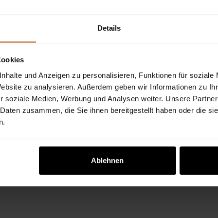
Details
Cookies
nhalte und Anzeigen zu personalisieren, Funktionen für soziale
Website zu analysieren. Außerdem geben wir Informationen zu I
zur Kenntnis genommen und bin damit einverstanden, dass di
r soziale Medien, Werbung und Analysen weiter. Unsere Partner
e Daten werden dabei nur streng zweckgebunden zur Bearb
 Daten zusammen, die Sie ihnen bereitgestellt haben oder die s
ormulars erkläre ich mich mit der Verarbeitung einverstande
n.
Ablehnen
en