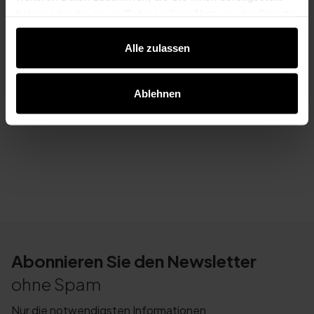
haben oder die sie im Rahmen Ihrer Nutzung der Dienste
Genehmigungsfreis bauen ins Deutschland.
gesammelt haben.
Allgemeine Geschäftsbedingungen
Alle zulassen
Energie-Label von Durchdacht LED-Beleuchtung.
Reinigungshinweis Automatischer Sonnenschutz
Ablehnen
Zusätzlicher Hinweis Durchdacht Sonnenschutz ab
9 meter
Abonnieren Sie den Newsletter
ohne Spam
Nur die notwendigsten Informationen