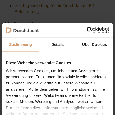
Montageanleitung für die Durchdacht LED-
Beleuchtung.
Maßanleitung
Maßanleitung für die Durchdacht
Glasschiebetüren.
Zustimmung
Details
Über Cookies
Zusätzliche Maßanleitung für die Durchdacht
Glasschiebetüren.
Diese Webseite verwendet Cookies
Zusätzliche Hilfsmittel
Wir verwenden Cookies, um Inhalte und Anzeigen zu
Draufsicht für die Position der Pfosten.
personalisieren, Funktionen für soziale Medien anbieten
Welches Werkzeug wird benötigt? Weitere Tipps.
zu können und die Zugriffe auf unsere Website zu
Richtlinien für die Kontrole bzw. Beurteilung von
analysieren. Außerdem geben wir Informationen zu Ihrer
geliefertem Glas
Verwendung unserer Website an unsere Partner für
Liefer- und die Abholvorschriften
soziale Medien, Werbung und Analysen weiter. Unsere
Partner führen diese Informationen möglicherweise mit
Informationen zur Kondensatbildung in
weiteren Daten zusammen, die Sie ihnen bereitgestellt
Polycarbonatplatten.