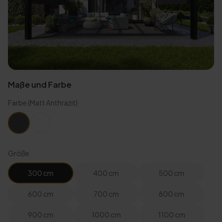
Maße und Farbe
Farbe
(Matt Anthrazit)
Größe
300 cm
400 cm
500 cm
600 cm
700 cm
800 cm
900 cm
1000 cm
1100 cm