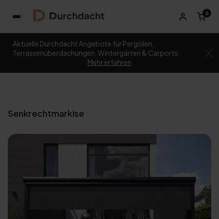
0
Aktuelle Durchdacht Angebote für Pergolen,
Terrassenüberdachungen, Wintergärten & Carports.
Mehr erfahren
Senkrechtmarkise