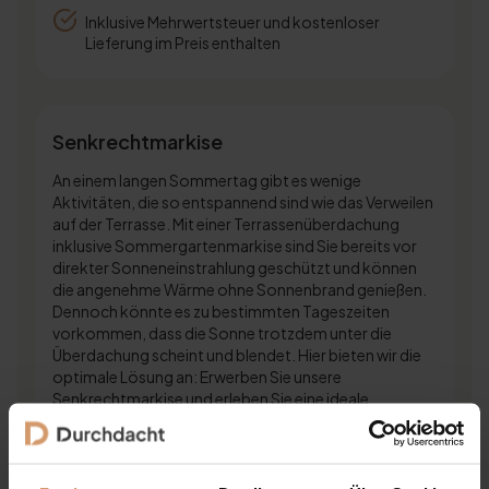
Inklusive Mehrwertsteuer und kostenloser
Lieferung im Preis enthalten
Senkrechtmarkise
An einem langen Sommertag gibt es wenige
Aktivitäten, die so entspannend sind wie das Verweilen
auf der Terrasse. Mit einer Terrassenüberdachung
inklusive Sommergartenmarkise sind Sie bereits vor
direkter Sonneneinstrahlung geschützt und können
die angenehme Wärme ohne Sonnenbrand genießen.
Dennoch könnte es zu bestimmten Tageszeiten
vorkommen, dass die Sonne trotzdem unter die
Überdachung scheint und blendet. Hier bieten wir die
optimale Lösung an: Erwerben Sie unsere
Senkrechtmarkise und erleben Sie eine ideale
Beschattung für Ihr sonniges Zuhause.