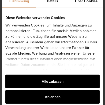
Zustimmung
Details
Über Cookies
Diese Webseite verwendet Cookies
Wissenswertes
Alle Nachrichten
Wir verwenden Cookies, um Inhalte und Anzeigen zu
personalisieren, Funktionen für soziale Medien anbieten
zu können und die Zugriffe auf unsere Website zu
analysieren. Außerdem geben wir Informationen zu Ihrer
Terrassenüberdachung Pflege & Reinigung:
Verwendung unserer Website an unsere Partner für
Glas, Polycarbonat, Aluminium und Zubehör
soziale Medien, Werbung und Analysen weiter. Unsere
richtig pflegen.
Partner führen diese Informationen möglicherweise mit
Eine Terrassenüberdachung steht das ganze Jahr im
weiteren Daten zusammen, die Sie ihnen bereitgestellt
Freien. Sie schützt vor Regen, Sonne und Wetter, bleibt
haben oder die sie im Rahmen Ihrer Nutzung der Dienste
dauerhaft am Haus montiert und ist täglich Wind, Staub,
gesammelt haben.
Pollen, Blättern, Feuchtigkeit und
Alle zulassen
Temperaturschwankungen ausgesetzt. Damit sie
langfristig schön, funktional und hochwertig bleibt,
braucht sie regelmäßige Pflege. Das bedeutet nicht...
Ablehnen