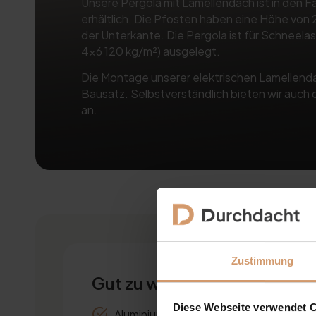
Unsere Pergola mit Lamellendach ist in den 
erhältlich. Die Pfosten haben eine Höhe vo
der Unterkante. Die Pergola ist für Schneelas
4×6 120 kg/m²) ausgelegt.
Die Montage unserer elektrischen Lamellend
Bausatz. Selbstverständlich bieten wir auch
an.
Zustimmung
Gut zu wissen
Diese Webseite verwendet 
Aluminium-Lamellendach Pergola