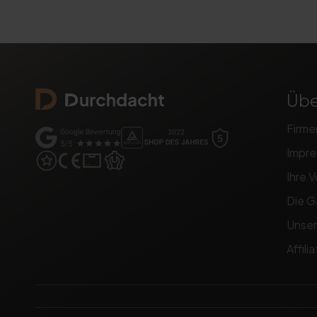
Übe
Firme
Impr
Ihre V
Die G
Unser
Affil