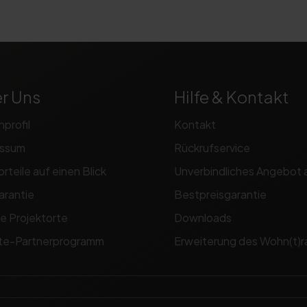
r Uns
Hilfe & Kontakt
nprofil
Kontakt
essum
Rückrufservice
orteile auf einen Blick
Unverbindliches Angebot 
arantie
Bestpreisgarantie
e Projektorte
Downloads
iate-Partnerprogramm
Erweiterung des Wohn(t)