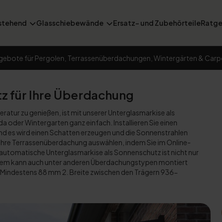
stehend
Glasschiebewände
Ersatz- und Zubehörteile
Ratge
gebote für Pergolen, Terrassenüberdachungen, Wintergärten & Carp
z für Ihre Überdachung
tur zu genießen, ist mit unserer Unterglasmarkise als
oder Wintergarten ganz einfach. Installieren Sie einen
nd es wird einen Schatten erzeugen und die Sonnenstrahlen
r Ihre Terrassenüberdachung auswählen, indem Sie im Online-
automatische Unterglasmarkise als Sonnenschutz ist nicht nur
tem kann auch unter anderen Überdachungstypen montiert
 Mindestens 88 mm 2. Breite zwischen den Trägern 936-