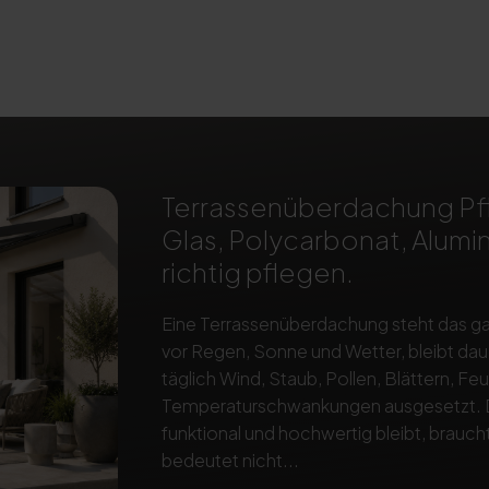
Terrassenüberdachung Pfl
Glas, Polycarbonat, Alum
richtig pflegen.
Eine Terrassenüberdachung steht das gan
vor Regen, Sonne und Wetter, bleibt dau
täglich Wind, Staub, Pollen, Blättern, Fe
Temperaturschwankungen ausgesetzt. Dam
funktional und hochwertig bleibt, brauch
bedeutet nicht...