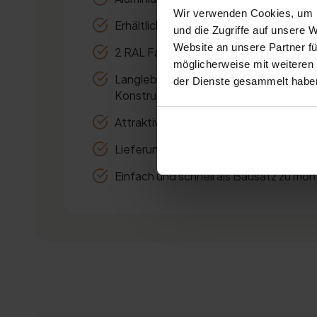
Wir verwenden Cookies, um I
Erhältlich in 12 Standardgrößen
und die Zugriffe auf unsere 
Website an unsere Partner fü
2 RAL Farben: anthrazit und weiß
möglicherweise mit weiteren
Langlebige Materialien und robuste
der Dienste gesammelt habe
Konstruktion
Attraktive Preisgestaltung
Lieferung innerhalb von 2 Wochen
Einfach und schnell als Bausatz zu mon