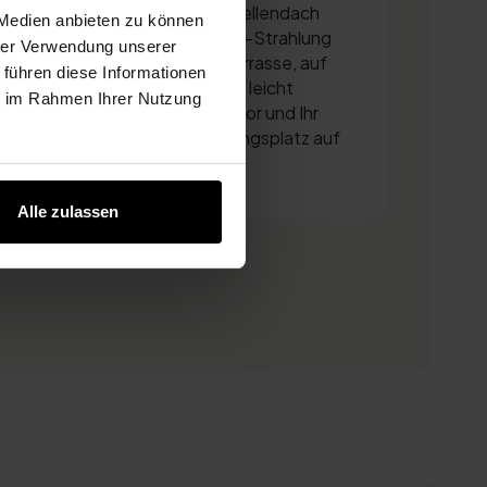
nenschutz für die AIRCube Lamellendach
 Medien anbieten zu können
en Materialien schützen vor UV-Strahlung
hrer Verwendung unserer
ren unter der überdachten Terrasse, auf
 führen diese Informationen
nk unserer professionellen und leicht
ie im Rahmen Ihrer Nutzung
onne auf der Terrasse außen vor und Ihr
 den Sommermonaten Ihr Lieblingsplatz auf
Alle zulassen