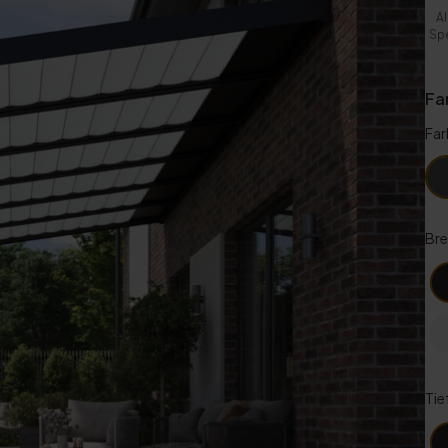
A
Spe
Fa
Far
Bre
Tie