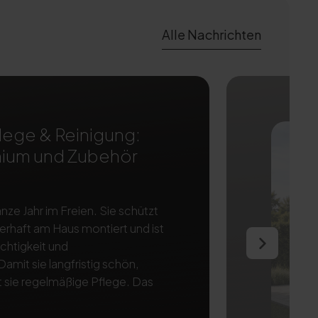
Alle Nachrichten
ege & Reinigung:
inium und Zubehör
ze Jahr im Freien. Sie schützt
erhaft am Haus montiert und ist
uchtigkeit und
it sie langfristig schön,
t sie regelmäßige Pflege. Das