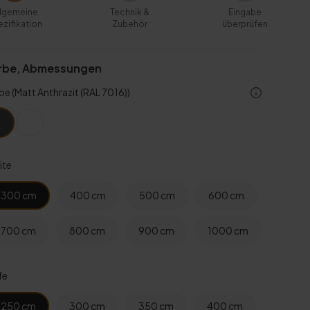
llgemeine
Technik &
Eingabe
zifikation
Zubehör
überprüfen
rbe, Abmessungen
be
(Matt Anthrazit (RAL 7016))
ite
300 cm
400 cm
500 cm
600 cm
700 cm
800 cm
900 cm
1000 cm
fe
250 cm
300 cm
350 cm
400 cm