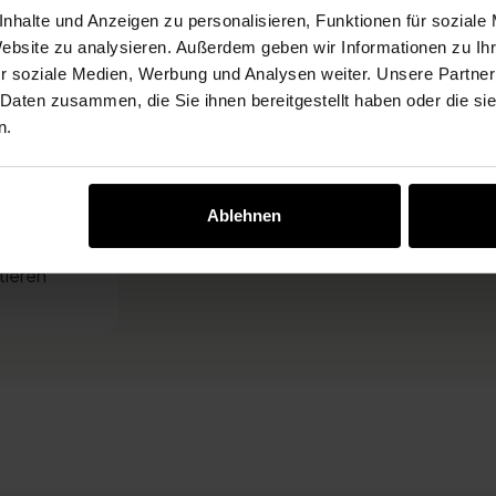
manuell Bedienernbaren zips als Son
nhalte und Anzeigen zu personalisieren, Funktionen für soziale
Pergola ganz einfach. Die hochwertig
Website zu analysieren. Außerdem geben wir Informationen zu I
und sorgen für angenehme Temperatu
r soziale Medien, Werbung und Analysen weiter. Unsere Partner
der Veranda oder im Wintergarten. Da
 Daten zusammen, die Sie ihnen bereitgestellt haben oder die s
bedienbaren Zipsystemen bleibt die S
n.
gläsernes Gartenzimmer kann auch in
dem eigenen Grundstück sein.
Ablehnen
tieren