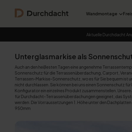
Wandmontage
Frei
Aktuelle Durchdacht An
Unterglasmarkise als Sonnenschut
Auch an den heißesten Tagen eine angenehme Terrassentempera
Sonnenschutz für die Terrassenüberdachung, Carport, Veranda 
Terrassen-Markise-Sonnenschutz, wo es für Sie bequem ist u
nicht durchlassen. Sie können bei uns einen Sonnenschutz fü
Konfigurator ein einzelnes Produkt zusammenstellen. Unsere 
für Durchdacht-Terrassenüberdachungen geeignet, das Sys
werden. Die Vorraussetzungen 1. Höhe unter den Dachplatten
950mm