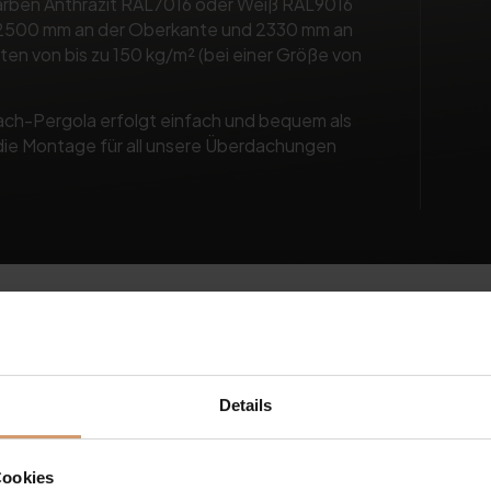
Farben Anthrazit RAL7016 oder Weiß RAL9016
n 2500 mm an der Oberkante und 2330 mm an
ten von bis zu 150 kg/m² (bei einer Größe von
ach-Pergola erfolgt einfach und bequem als
 die Montage für all unsere Überdachungen
Details
Kurze Beschreibung
Auch an den heißesten Tagen eine an
Cookies