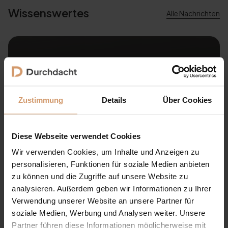
Wissenswertes
Alle Nachrichten
Glasschiebewand Aufmaß-Service: Wann sich
professionelles Vermessen vor Ort lohnt
Eine Glasschiebewand macht Terrasse,
Zustimmung
Details
Über Cookies
Terrassenüberdachung oder Kalt-Wintergarten deutlich
komfortabler. Sie schützt vor Wind, seitlichem Regen und
Zugluft, bleibt transparent und lässt sich je nach Wetter
flexibel öffnen oder schließen. Damit eine
Diese Webseite verwendet Cookies
Glasschiebewand später sauber passt und im Alltag gut
Wir verwenden Cookies, um Inhalte und Anzeigen zu
funktioniert, müssen die Maße exakt stimmen. Breite,
personalisieren, Funktionen für soziale Medien anbieten
Höhe, Untergrund...
zu können und die Zugriffe auf unsere Website zu
analysieren. Außerdem geben wir Informationen zu Ihrer
Verwendung unserer Website an unsere Partner für
soziale Medien, Werbung und Analysen weiter. Unsere
Partner führen diese Informationen möglicherweise mit