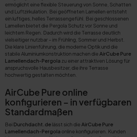
ermöglicht eine flexible Steuerung von Sonne, Schatten
und Luftzirkulation. Bei geöffneten Lamellen entsteht
ein luftiges, helles Terrassengefühl. Bei geschlossenen
Lamellen bietet die Pergola Schutz vor Sonne und
leichtem Regen. Dadurch wird die Terrasse deutlich
vielseitiger nutzbar – im Frühling, Sommer und Herbst.
Die klare Linienführung, die moderne Optik und die
stabile Aluminiumkonstruktion machen die
AirCube Pure
Lamellendach-Pergola
zu einer attraktiven Lösung für
anspruchsvolle Hausbesitzer, die ihre Terrasse
hochwertig gestalten möchten.
AirCube Pure online
konfigurieren – in verfügbaren
Standardmaßen
Bei
Durchdacht.de
lässt sich die
AirCube Pure
Lamellendach-Pergola
online konfigurieren. Kunden