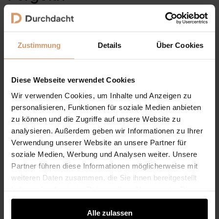
Die
AirCube Pure
ist eine hochwertige
Lamellendach-
Pergola aus Aluminium
. Sie bietet flexible
Beschattung, moderne Optik und mehr Komfort für
Zustimmung
Details
Über Cookies
Terrasse, Garten und Outdoor-Bereiche.
Ist AirCube Pure der neue
Diese Webseite verwendet Cookies
Name für AirCube¹?
Wir verwenden Cookies, um Inhalte und Anzeigen zu
personalisieren, Funktionen für soziale Medien anbieten
Ja, die
AirCube Pure
ersetzt in der neuen
zu können und die Zugriffe auf unsere Website zu
Produktkommunikation die bisherige Bezeichnung
analysieren. Außerdem geben wir Informationen zu Ihrer
AirCube¹
. Der neue Name beschreibt die klare, moderne
Verwendung unserer Website an unsere Partner für
und hochwertige Ausrichtung dieser Pergola-
soziale Medien, Werbung und Analysen weiter. Unsere
Modellreihe.
Partner führen diese Informationen möglicherweise mit
weiteren Daten zusammen, die Sie ihnen bereitgestellt
Kann man die AirCube Pure
haben oder die sie im Rahmen Ihrer Nutzung der Dienste
Pergola online konfigurieren?
gesammelt haben.
Alle zulassen