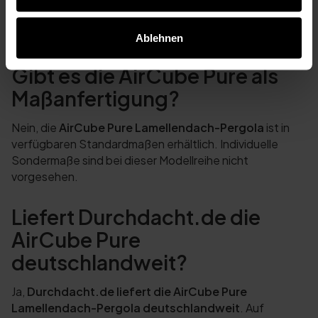
Ja, die
AirCube Pure Lamellendach-Pergola
kann bei
Durchdacht.de
online konfiguriert werden. Die Auswahl
erfolgt in den verfügbaren Standardmaßen.
Ablehnen
Gibt es die AirCube Pure als
Maßanfertigung?
Nein, die
AirCube Pure Lamellendach-Pergola
ist in
verfügbaren Standardmaßen erhältlich. Individuelle
Sondermaße sind bei dieser Modellreihe nicht
vorgesehen.
Liefert Durchdacht.de die
AirCube Pure
deutschlandweit?
Ja,
Durchdacht.de liefert die AirCube Pure
Lamellendach-Pergola deutschlandweit
. Auf