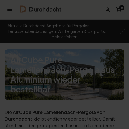
0
Aktuelle Durchdacht Angebote für Pergolen,
Terrassenüberdachungen, Wintergärten & Carports.
Mehr erfahren
AirCube Pure
Lamellendach-Pergola aus
Aluminium wieder
bestellbar
Die
AirCube Pure Lamellendach-Pergola von
Durchdacht.de
ist endlich wieder bestellbar. Damit
steht eine der gefragtesten Lösungen für moderne