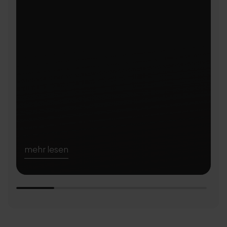
Si
mehr lesen
m