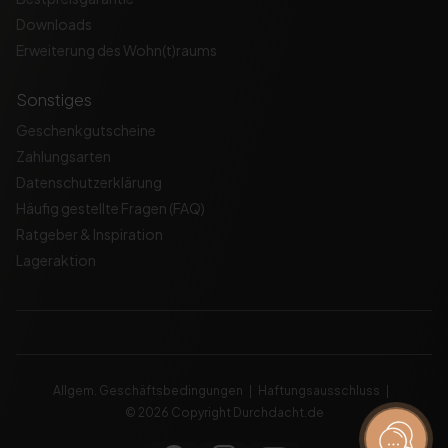
Downloads
Erweiterung des Wohn(t)raums
Sonstiges
Geschenkgutscheine
Zahlungsarten
Datenschutzerklärung
Häufig gestellte Fragen (FAQ)
Ratgeber & Inspiration
Lageraktion
Allgem. Geschäftsbedingungen
Haftungsausschluss
© 2026 Copyright Durchdacht.de