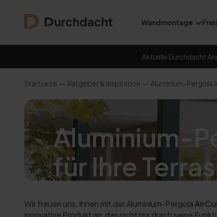
Wandmontage
Frei
Aktuelle Durchdacht An
Startseite
Ratgeber & Inspiration
Aluminium-Pergola A
Aluminium-Pe
für Ihre Terra
Wir freuen uns, Ihnen mit der Aluminium-Pergola
AirC
innovative Produkt an, das nicht nur durch seine Funkti