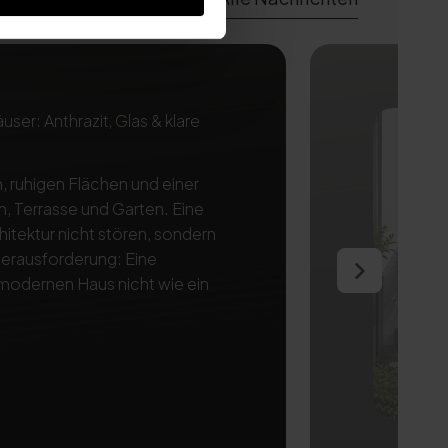
er: Anthrazit, Glas & klare
, ruhigen Flächen und einer
, Terrasse und Garten. Eine
itektur nicht stören, sondern
 Herausforderung: Eine
modernen Haus nicht wie ein