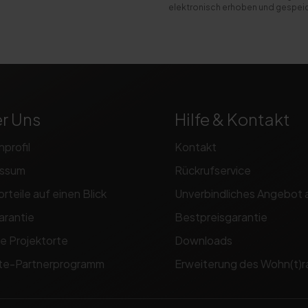
elektronisch erhoben und gespei
r Uns
Hilfe & Kontakt
nprofil
Kontakt
essum
Rückrufservice
orteile auf einen Blick
Unverbindliches Angebot 
arantie
Bestpreisgarantie
e Projektorte
Downloads
iate-Partnerprogramm
Erweiterung des Wohn(t)