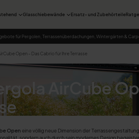
stehend
Glasschiebewände
Ersatz- und Zubehörteile
Ratge
gebote für Pergolen, Terrassenüberdachungen, Wintergärten & Carp
irCube Open – Das Cabrio für Ihre Terrasse
rgola AirCube Op
sse
ube Open
eine völlig neue Dimension der Terrassengestaltung
onalität, sondern auch durch sein modernes Design begeistert. 