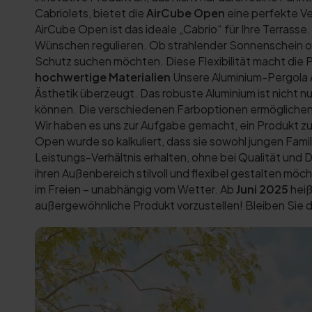
Cabriolets, bietet die
AirCube Open
eine perfekte Ve
AirCube Open ist das ideale „Cabrio“ für Ihre Terrass
Wünschen regulieren. Ob strahlender Sonnenschein ode
Schutz suchen möchten. Diese Flexibilität macht die 
hochwertige Materialien
Unsere Aluminium-Pergola Ai
Ästhetik überzeugt. Das robuste Aluminium ist nicht nu
können. Die verschiedenen Farboptionen ermöglichen e
Wir haben es uns zur Aufgabe gemacht, ein Produkt zu 
Open wurde so kalkuliert, dass sie sowohl jungen Famil
Leistungs-Verhältnis erhalten, ohne bei Qualität und
ihren Außenbereich stilvoll und flexibel gestalten möc
im Freien – unabhängig vom Wetter. Ab
Juni 2025
heiß
außergewöhnliche Produkt vorzustellen! Bleiben Sie 