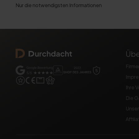
Nur die notwendigsten Informationen
Übe
Firme
Impr
Ihre V
Die G
Unser
Affil