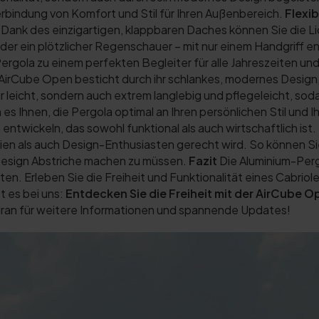
rbindung von Komfort und Stil für Ihren Außenbereich.
Flexi
e. Dank des einzigartigen, klappbaren Daches können Sie die L
r ein plötzlicher Regenschauer – mit nur einem Handgriff e
Pergola zu einem perfekten Begleiter für alle Jahreszeiten 
rCube Open besticht durch ihr schlankes, modernes Design, da
r leicht, sondern auch extrem langlebig und pflegeleicht, soda
s Ihnen, die Pergola optimal an Ihren persönlichen Stil und 
entwickeln, das sowohl funktional als auch wirtschaftlich ist
ien als auch Design-Enthusiasten gerecht wird. So können Sie
 Design Abstriche machen zu müssen.
Fazit
Die Aluminium-Pergo
hten. Erleben Sie die Freiheit und Funktionalität eines Cabri
t es bei uns:
Entdecken Sie die Freiheit mit der AirCube O
dran für weitere Informationen und spannende Updates!