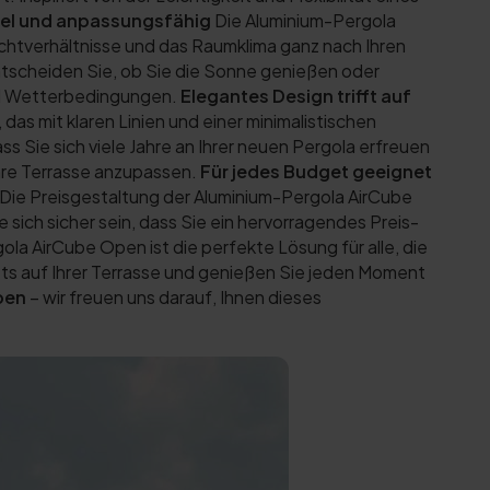
bel und anpassungsfähig
Die Aluminium-Pergola
ichtverhältnisse und das Raumklima ganz nach Ihren
ntscheiden Sie, ob Sie die Sonne genießen oder
und Wetterbedingungen.
Elegantes Design trifft auf
s mit klaren Linien und einer minimalistischen
ss Sie sich viele Jahre an Ihrer neuen Pergola erfreuen
Ihre Terrasse anzupassen.
Für jedes Budget geeignet
. Die Preisgestaltung der Aluminium-Pergola AirCube
 sich sicher sein, dass Sie ein hervorragendes Preis-
la AirCube Open ist die perfekte Lösung für alle, die
olets auf Ihrer Terrasse und genießen Sie jeden Moment
pen
– wir freuen uns darauf, Ihnen dieses