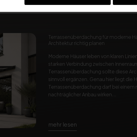
Terrassenüberdachung für moderne Häus
Architektur richtig planen
Moderne Häuser leben von klaren Linien
starken Verbindung zwischen Innenraum
Terrassenüberdachung sollte diese Arch
sinnvoll ergänzen. Genau hier liegt die
Terrassenüberdachung darf bei einem 
nachträglicher Anbau wirken...
mehr lesen