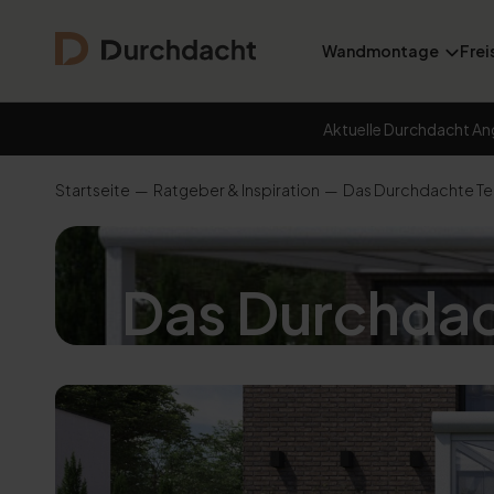
Wandmontage
Frei
Aktuelle Durchdacht An
Startseite
Ratgeber & Inspiration
Das Durchdachte Te
Das Durchdac