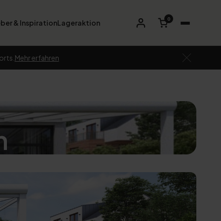
0
ber & Inspiration
Lageraktion
orts.
Mehr erfahren
h