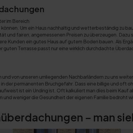
erdachungen
ter im Bereich
 können. Um ein Haus nachhaltig und wetterbeständig zu ba
ität und fairen, angemessenen Preisen zu überzeugen. Dazu s
sere Kunden ein gutes Haus auf gutem Boden bauen. Als Ergä
er guten Terrasse passt nur eine wirklich durchdachte Überd
rten und von unseren umliegenden Nachbarländern zu uns wei
uch in der permanenten Bruchgefahr. Dass eine billige und of
eist ist ein Unding ist. Oft kalkuliert man dies beim Kauf 
 und weniger die Gesundheit der eigenen Familie bedroht wi
überdachungen – man sieht