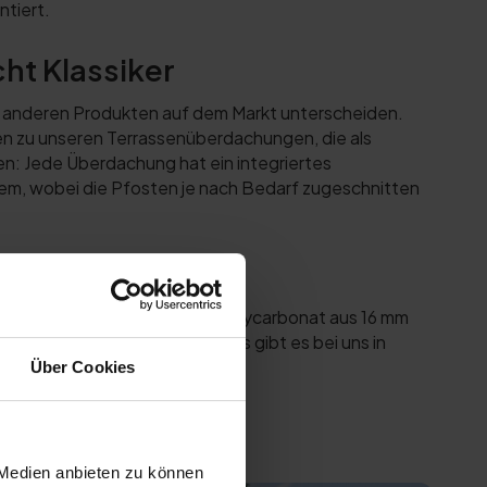
ntiert.
ht Klassiker
n anderen Produkten auf dem Markt unterscheiden.
en zu unseren Terrassenüberdachungen, die als
en: Jede Überdachung hat ein integriertes
stem, wobei die Pfosten je nach Bedarf zugeschnitten
ycarbonat
rend das etwas günstigere Polycarbonat aus 16 mm
ck und bis zu 4 m tief. Beides gibt es bei uns in
Über Cookies
rdachung
 Medien anbieten zu können