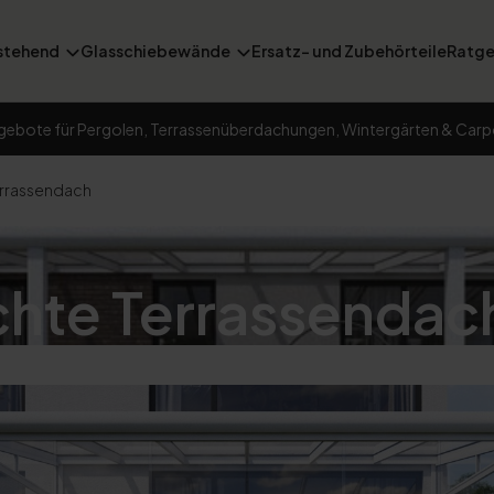
stehend
Glasschiebewände
Ersatz- und Zubehörteile
Ratge
gebote für Pergolen, Terrassenüberdachungen, Wintergärten & Carp
rrassendach
hte Terrassendac