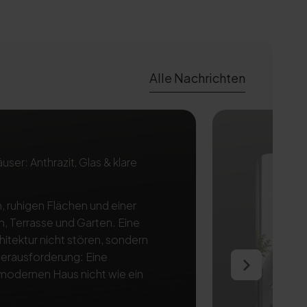
Alle Nachrichten
er: Anthrazit, Glas & klare
, ruhigen Flächen und einer
, Terrasse und Garten. Eine
itektur nicht stören, sondern
 Herausforderung: Eine
modernen Haus nicht wie ein