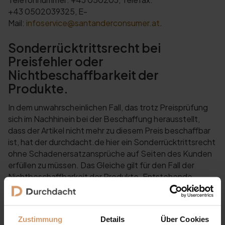
+43 0502039325, E-
Mail:
infoservice@santanderconsumer.at
.
Sonderrücktrittsrecht bei
Preisfehler oder
Nichtbeschaffbarkeit der
Produkte.
In dem unwahrscheinlichen Fall, das trotz Preisprüfung
sich im Nachhinein bei der Beschaffung herausstellt,
dass der Artikel nicht mehr zu diesem Preis beschaffbar
ist, hat der durchdacht.de hier ein Sonderrücktrittsrecht
ohne Schadenersatzansprüche auf Seiten des Kunden
erfüllen zu müssen. Das Gleiche gilt für den Fall der
Nichtbeschaffbarkeit der Produkte. Entstehende
Kosten von Seiten der Santander Bank trägt das
durchdacht.de.
Preis gilt bei der Finanzierung über 24 Monate ohne
Zustimmung
Details
Über Cookies