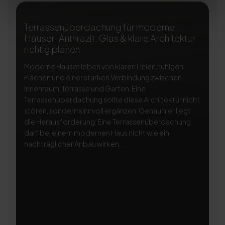
Terrassenüberdachung für moderne
T
Häuser: Anthrazit, Glas & klare Architektur
A
richtig planen
ri
Moderne Häuser leben von klaren Linien, ruhigen
Ei
Flächen und einer starken Verbindung zwischen
Te
Innenraum, Terrasse und Garten. Eine
Na
Terrassenüberdachung sollte diese Architektur nicht
be
stören, sondern sinnvoll ergänzen. Genau hier liegt
Te
die Herausforderung: Eine Terrassenüberdachung
so
darf bei einem modernen Haus nicht wie ein
di
nachträglicher Anbau wirken...
Li
Si