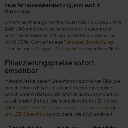
neue Terrassenüberdachung jetzt auch in
Österreich.
Unser Finanzierungs-Partner SANTANDER CONSUMER
BANK AG ermöglicht es Ihnen bei uns, bequem und
sofort zu finanzieren. Mit einem effektiven Jahreszins
von 0,00%, rückt eine neue
Terrassenüberdachung
oder ein neuer
Carport
,
Wintergarten
in greifbare Nähe!
Finanzierungspreise sofort
einsehbar
In jedem Artikel sehen Sie sofort und auf einen Blick die
verschiedenen Finanzierungsmöglichkeiten bei den
verschiedenen Raten und natürlich auch den monatlich
zu zahlenden Betrag. Die monatliche Rate z.B. für ein
Wintergarten Breite: 500cm Tiefe: 300cm mit Klarglas
und LED Beleuchtung
wird dabei wie folgt ermittelt:
Durchdacht.de
Anzahl der
Monatliche