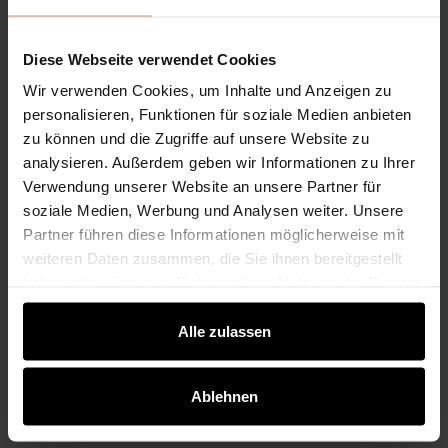
Anzahlung. Der Barzahlungsbetrag entspricht dem
Nettodarlehensbetrag/Gesamtbetrag. Effektiver
Jahreszins von 0,00% entspricht einem gebundenen
Diese Webseite verwendet Cookies
Sollzins (Nominalzins) von 0,00 % p.a., Bonität
Wir verwenden Cookies, um Inhalte und Anzeigen zu
vorausgesetzt. Ein Angebot der Santander Wien:
personalisieren, Funktionen für soziale Medien anbieten
Santander Consumer Bank GmbH, Wagramer Straße 19,
zu können und die Zugriffe auf unsere Website zu
1220 Wien,
analysieren. Außerdem geben wir Informationen zu Ihrer
Die Angaben stellen zugleich das 2/3 Beispiel gemäß § 6
Verwendung unserer Website an unsere Partner für
a Abs. 3 PAngV (Preisangabenverordnung) dar.
soziale Medien, Werbung und Analysen weiter. Unsere
Partner führen diese Informationen möglicherweise mit
weiteren Daten zusammen, die Sie ihnen bereitgestellt
haben oder die sie im Rahmen Ihrer Nutzung der Dienste
gesammelt haben.
Alle zulassen
Ablehnen
Neuigkeiten
Alle Nachrichten