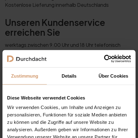
Kostenlose Lieferung innerhalb Deutschlands
Unseren Kundenservice
erreichen Sie
werktags zwischen 9.00 Uhr und 18 Uhr telefonisch
unter
06155 89 79 269
Sehr gerne können Sie uns auch eine Nachricht per E-
Mail an anfragen@durchdacht.de zukommen lassen.
Zustimmung
Details
Über Cookies
Unser Team meldet sich zeitnah bei Ihnen zurück und
berät Sie persönlich.
Diese Webseite verwendet Cookies
Wir verwenden Cookies, um Inhalte und Anzeigen zu
personalisieren, Funktionen für soziale Medien anbieten
zu können und die Zugriffe auf unsere Website zu
analysieren. Außerdem geben wir Informationen zu Ihrer
Verwendung unserer Website an unsere Partner für