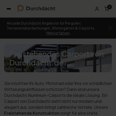
0
Aktuelle Durchdacht Angebote für Pergolen,
Terrassenüberdachungen, Wintergärten & Carports.
Mehr erfahren
Freistehendes Carport von
Durchdacht.de
Sie möchten Ihr Auto, Motorrad oder Ihre vor schädlichen
Witterungseinflüssen schützen? Dann sind unsere
Durchdacht Aluminium-Carports die ideale Lösung. Ein
Carport von Durchdacht sieht nicht nur modern und
elegant aus, sondern bringt zahlreiche Vorteile: Unsere
Freistehende Konstruktion
sorgt für eine stete