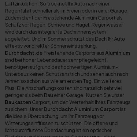
Luftzirkulation. So trocknet Ihr Auto nach einer
Regenfahrt schneller als im Freien oder in einer Garage.
Zudem dient der Freistehende Aluminium Carport als
Schutz vor Regen, Schnee und Hagel. Regenwasser
wird durch das integrierte Dachrinnensystem
abgeleitet. Und im Sommer schützt das Dach Ihr Auto
effektiv vor direkter Sonneneinstrahlung.
Durchdacht.de
Freistehende Carports aus
Aluminium
sind bei hoher Lebensdauer sehr pflegeleicht,
benötigen aufgrund des hochwertigen Aluminium-
Unterbaus keinen Schutzanstrich und sehen auch nach
Jahren so schön aus wie am ersten Tag. Ein weiteres
Plus: Die Anschaffungskosten sind natürlich sehr viel
geringer als beim Bau einer Garage. Nutzen Sie unser
Baukasten
Carport, um den Werterhalt Ihres Fahrzeugs
zu sichern. Unser
Durchdacht Aluminium Carport
ist
die ideale Überdachung, um Ihr Fahrzeug vor
Witterungseinflüssen zu schützen. Die offene und
lichtdurchflutete Überdachung ist ein optischer