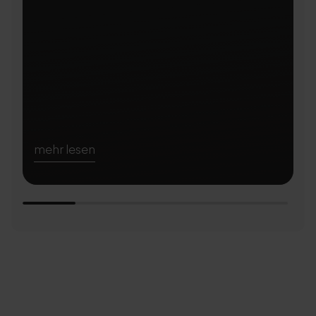
mehr lesen
m