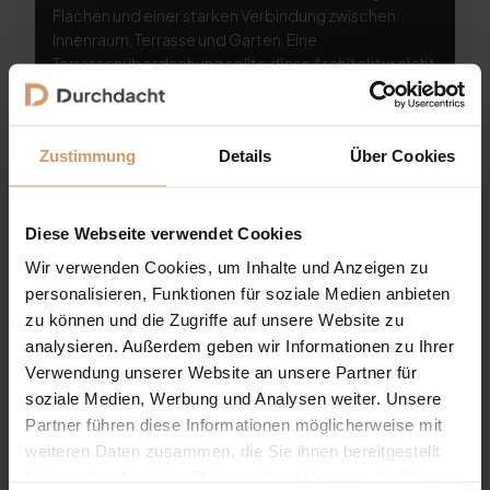
Flächen und einer starken Verbindung zwischen
Te
Innenraum, Terrasse und Garten. Eine
Na
Terrassenüberdachung sollte diese Architektur nicht
be
stören, sondern sinnvoll ergänzen. Genau hier liegt
Te
die Herausforderung: Eine Terrassenüberdachung
so
darf bei einem modernen Haus nicht wie ein
di
Zustimmung
Details
Über Cookies
nachträglicher Anbau wirken...
Li
Si
Diese Webseite verwendet Cookies
Wir verwenden Cookies, um Inhalte und Anzeigen zu
personalisieren, Funktionen für soziale Medien anbieten
zu können und die Zugriffe auf unsere Website zu
analysieren. Außerdem geben wir Informationen zu Ihrer
Verwendung unserer Website an unsere Partner für
soziale Medien, Werbung und Analysen weiter. Unsere
Partner führen diese Informationen möglicherweise mit
weiteren Daten zusammen, die Sie ihnen bereitgestellt
haben oder die sie im Rahmen Ihrer Nutzung der Dienste