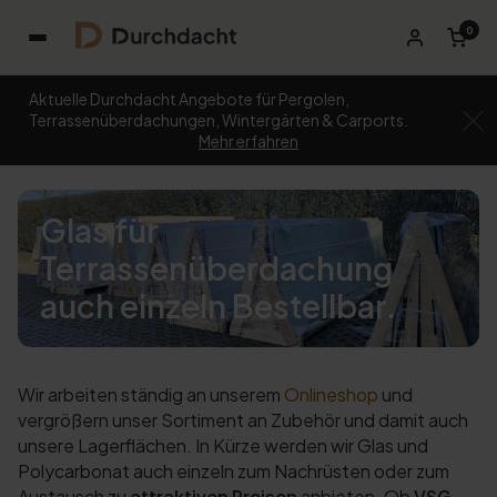
0
Aktuelle Durchdacht Angebote für Pergolen,
Terrassenüberdachungen, Wintergärten & Carports.
Mehr erfahren
Glas für
Terrassenüberdachung
auch einzeln Bestellbar.
Wir arbeiten ständig an unserem
Onlineshop
und
vergrößern unser Sortiment an Zubehör und damit auch
unsere Lagerflächen. In Kürze werden wir Glas und
Polycarbonat auch einzeln zum Nachrüsten oder zum
Austausch zu
attraktiven Preisen
anbieten. Ob
VSG