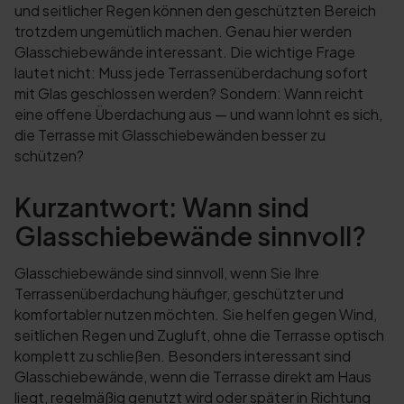
und seitlicher Regen können den geschützten Bereich
trotzdem ungemütlich machen. Genau hier werden
Glasschiebewände interessant. Die wichtige Frage
lautet nicht: Muss jede Terrassenüberdachung sofort
mit Glas geschlossen werden? Sondern: Wann reicht
eine offene Überdachung aus — und wann lohnt es sich,
die Terrasse mit Glasschiebewänden besser zu
schützen?
Kurzantwort: Wann sind
Glasschiebewände sinnvoll?
Glasschiebewände sind sinnvoll, wenn Sie Ihre
Terrassenüberdachung häufiger, geschützter und
komfortabler nutzen möchten. Sie helfen gegen Wind,
seitlichen Regen und Zugluft, ohne die Terrasse optisch
komplett zu schließen. Besonders interessant sind
Glasschiebewände, wenn die Terrasse direkt am Haus
liegt, regelmäßig genutzt wird oder später in Richtung