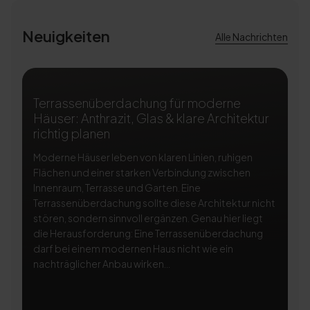
Neuigkeiten
Alle Nachrichten
Terrassenüberdachung für moderne
T
Häuser: Anthrazit, Glas & klare Architektur
A
richtig planen
ri
Moderne Häuser leben von klaren Linien, ruhigen
Ei
Flächen und einer starken Verbindung zwischen
Te
Innenraum, Terrasse und Garten. Eine
Na
Terrassenüberdachung sollte diese Architektur nicht
be
stören, sondern sinnvoll ergänzen. Genau hier liegt
Te
die Herausforderung: Eine Terrassenüberdachung
so
darf bei einem modernen Haus nicht wie ein
di
nachträglicher Anbau wirken...
Li
Si