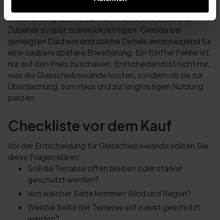
und Regen, aber bei Sonne braucht es oft zusätzliche
Beschattung. Ein vierter Fehler ist, Seitenkeile und
Zubehör zu spät zu berücksichtigen. Gerade bei
geneigten Dächern sind solche Details entscheidend für
eine saubere spätere Erweiterung. Ein fünfter Fehler ist,
nur auf den Preis zu schauen. Entscheidend ist nicht nur,
was die Glasschiebewände kosten, sondern ob sie zur
Überdachung, zum Haus und zur langfristigen Nutzung
passen.
Checkliste vor dem Kauf
Vor der Entscheidung für Glasschiebewände sollten Sie
diese Fragen klären:
Soll die Terrasse offen bleiben oder stärker
geschützt werden?
Von welcher Seite kommen Wind und Regen?
Welche Seite der Terrasse soll zuerst geschützt
werden?