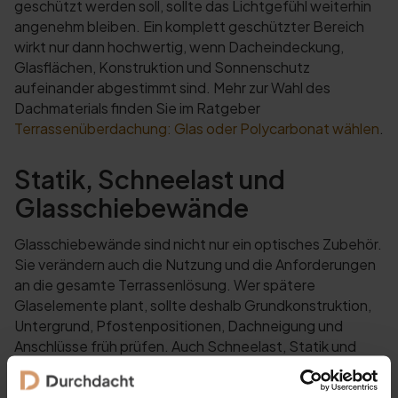
geschützt werden soll, sollte das Lichtgefühl weiterhin
angenehm bleiben. Ein komplett geschützter Bereich
wirkt nur dann hochwertig, wenn Dacheindeckung,
Glasflächen, Konstruktion und Sonnenschutz
aufeinander abgestimmt sind. Mehr zur Wahl des
Dachmaterials finden Sie im Ratgeber
Terrassenüberdachung: Glas oder Polycarbonat wählen
.
Statik, Schneelast und
Glasschiebewände
Glasschiebewände sind nicht nur ein optisches Zubehör.
Sie verändern auch die Nutzung und die Anforderungen
an die gesamte Terrassenlösung. Wer spätere
Glaselemente plant, sollte deshalb Grundkonstruktion,
Untergrund, Pfostenpositionen, Dachneigung und
Anschlüsse früh prüfen. Auch Schneelast, Statik und
Wandmontage gehören zur seriösen Planung.
Besonders bei größeren Überdachungen, exponierten