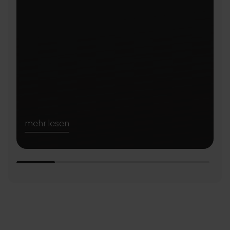
mehr lesen
m