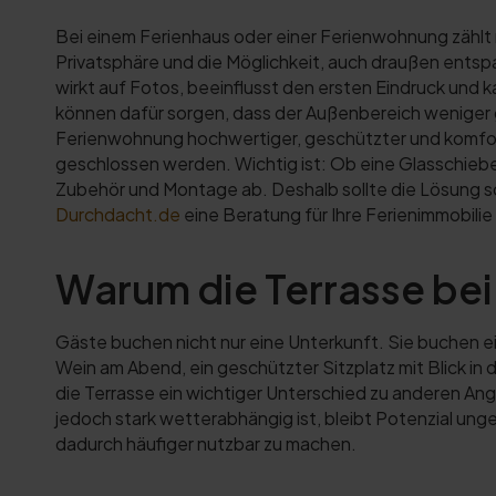
Bei einem Ferienhaus oder einer Ferienwohnung zählt n
Privatsphäre und die Möglichkeit, auch draußen entspa
wirkt auf Fotos, beeinflusst den ersten Eindruck und
können dafür sorgen, dass der Außenbereich weniger ge
Ferienwohnung hochwertiger, geschützter und komforta
geschlossen werden. Wichtig ist: Ob eine Glasschiebe
Zubehör und Montage ab. Deshalb sollte die Lösung s
Durchdacht.de
eine Beratung für Ihre Ferienimmobilie
Warum die Terrasse bei 
Gäste buchen nicht nur eine Unterkunft. Sie buchen ei
Wein am Abend, ein geschützter Sitzplatz mit Blick i
die Terrasse ein wichtiger Unterschied zu anderen An
jedoch stark wetterabhängig ist, bleibt Potenzial un
dadurch häufiger nutzbar zu machen.