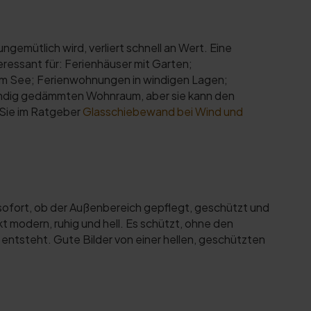
gemütlich wird, verliert schnell an Wert. Eine
ressant für: Ferienhäuser mit Garten;
am See; Ferienwohnungen in windigen Lagen;
tändig gedämmten Wohnraum, aber sie kann den
 Sie im Ratgeber
Glasschiebewand bei Wind und
sofort, ob der Außenbereich gepflegt, geschützt und
t modern, ruhig und hell. Es schützt, ohne den
 entsteht. Gute Bilder von einer hellen, geschützten