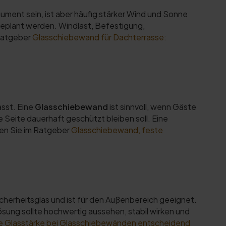
ent sein, ist aber häufig stärker Wind und Sonne
geplant werden. Windlast, Befestigung,
Ratgeber
Glasschiebewand für Dachterrasse:
asst. Eine
Glasschiebewand
ist sinnvoll, wenn Gäste
e Seite dauerhaft geschützt bleiben soll. Eine
den Sie im Ratgeber
Glasschiebewand, feste
herheitsglas und ist für den Außenbereich geeignet.
ösung sollte hochwertig aussehen, stabil wirken und
e Glasstärke bei Glasschiebewänden entscheidend