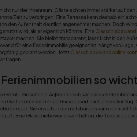
icht nur der Innenraum. Gäste achten immer stärker auf den A
nnte Zeit zu verbringen. Eine Terrasse kann deshalb ein echte
 kann den Aufenthalt deutlich angenehmer machen. Doch Wind,
nutzt wird, als er eigentlich könnte. Eine
Glasschiebewand
bler machen. Sie bleibt transparent, lässt Licht in den Au
wand für eine Ferienimmobilie geeignet ist, hängt von Lage,
orgfältig geplant werden. Jetzt
Glasschiebewand online konf
 anfragen.
Ferienimmobilien so wichti
n Gefühl. Ein schöner Außenbereich kann dieses Gefühl stark 
n den Garten oder ein ruhiger Rückzugsort nach einem Ausflu
geboten sein. Sie erweitert den nutzbaren Raum und macht di
genutzt. Eine Glasschiebewand kann helfen, die Terrasse bess