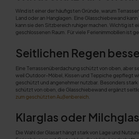
Wind ist einer der häufigsten Gründe, warum Terrasse
Land oder an Hanglagen. Eine Glasschiebewand kann Wi
kann sie den Sitzbereich ruhiger machen. Wichtig ist 
geschlossenen Raum. Für viele Ferienimmobilien ist g
Seitlichen Regen bess
Eine Terrassenüberdachung schützt von oben, aber sei
weil Outdoor-Möbel, Kissen und Teppiche gepflegt wir
geschützt und angenehmer nutzbar. Besonders stark 
schützt von oben, die Glasschiebewand ergänzt seitl
zum geschützten Außenbereich
.
Klarglas oder Milchglas
Die Wahl der Glasart hängt stark von Lage und Nutzun