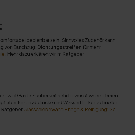
t
omfortabel bedienbar sein. Sinnvolles Zubehör kann
ng von Durchzug;
Dichtungsstreifen
für mehr
le
. Mehr dazu erklären wir im Ratgeber
rken, weil Gäste Sauberkeit sehr bewusst wahrnehmen.
zeigt aber Fingerabdrücke und Wasserflecken schneller.
im Ratgeber
Glasschiebewand Pflege & Reinigung: So