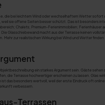
e
e, die bei leichtem Wind oder wechselhaftem Wetter sofort un
eil sie offene Seiten besser schützt. Das ist besonders inte
bereich; Chalets; Premium-Ferienimmobilien; Ferienhäuser 
e. Die Glasschiebewand macht aus der Terrasse keinen volls
 Mehr zur realistischen Wirkung bei Wind und Wetter finden
argument
 Objektbeschreibung ein starkes Argument sein. Gäste sehen 
en, die Terrasse hochwertiger erscheinen zu lassen. Glas wirk
st das besonders wertvoll, weil der erste Eindruck oft online
rkunft verbessern.
haus-Terrassen