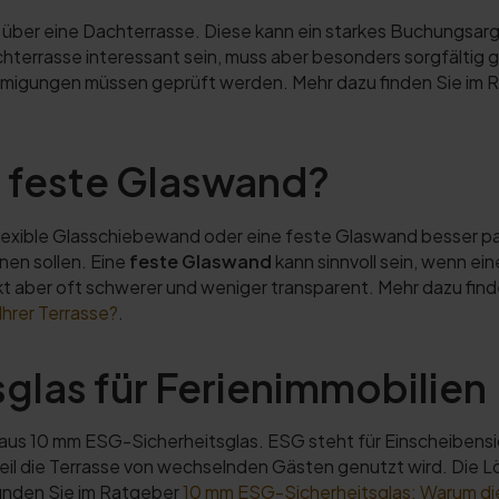
er eine Dachterrasse. Diese kann ein starkes Buchungsargum
hterrasse interessant sein, muss aber besonders sorgfältig 
migungen müssen geprüft werden. Mehr dazu finden Sie im 
 feste Glaswand?
ne flexible Glasschiebewand oder eine feste Glaswand besser p
nen sollen. Eine
feste Glaswand
kann sinnvoll sein, wenn ein
kt aber oft schwerer und weniger transparent. Mehr dazu fin
hrer Terrasse?
.
glas für Ferienimmobilien
us 10 mm ESG-Sicherheitsglas. ESG steht für Einscheibensic
weil die Terrasse von wechselnden Gästen genutzt wird. Die L
 finden Sie im Ratgeber
10 mm ESG-Sicherheitsglas: Warum di