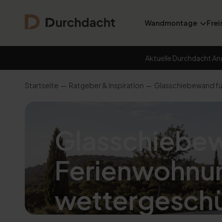
Wandmontage
Frei
Aktuelle Durchdacht An
Startseite
Ratgeber & Inspiration
Glasschiebewand für
Glasschiebew
Ferienwohnun
wettergeschü