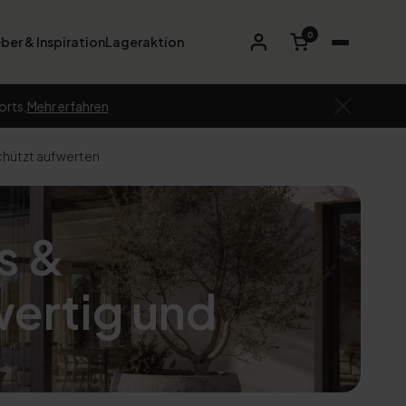
0
ber & Inspiration
Lageraktion
orts.
Mehr erfahren
chützt aufwerten
s &
ertig und