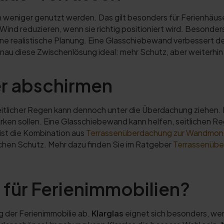
n weniger genutzt werden. Das gilt besonders für Ferienhäuse
nd reduzieren, wenn sie richtig positioniert wird. Besonder
eine realistische Planung. Eine Glasschiebewand verbessert d
enau diese Zwischenlösung ideal: mehr Schutz, aber weiterhin
er abschirmen
tlicher Regen kann dennoch unter die Überdachung ziehen. F
ken sollen. Eine Glasschiebewand kann helfen, seitlichen Re
ist die Kombination aus
Terrassenüberdachung zur Wandmo
ichen Schutz. Mehr dazu finden Sie im Ratgeber
Terrassenübe
 für Ferienimmobilien?
g der Ferienimmobilie ab.
Klarglas
eignet sich besonders, wen