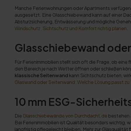
Manche Ferienwohnungen oder Apartments verfügen üb
ausgesetzt. Eine Glasschiebewand kann auf einer Dac
Absturzsicherung, Entwässerung und mögliche Geneh
Windschutz, Sichtschutz und Komfort richtig planen
.
Glasschiebewand oder
Für Ferienimmobilien stellt sich oft die Frage, ob ei
den Bereich je nach Wetter öffnen oder schließen kön
klassische Seitenwand
kann Sichtschutz bieten, wir
Glaswand oder Seitenwand: Welche Lösung passt zu I
10 mm ESG-Sicherheits
Die
Glasschiebewände von Durchdacht.de
bestehen a
Bei Ferienimmobilien ist Qualität besonders wichtig, 
langfristig pflegeleicht bleiben. Mehr zur Glasqualität