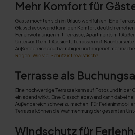
Mehr Komfort für Gäst
Gäste möchten sich im Urlaub wohlfühlen. Eine Terrass
Glasschiebewand kann den Komfort deutlich erhöhen, w
Ferienwohnungen mit Terrasse; Apartments mit Außen
Unterkünfte mit Aussicht; Terrassen mit Nachbarseit
Außenbereich spürbar ruhiger und angenehmer machen.
Regen: Wie viel Schutz ist realistisch?
.
Terrasse als Buchungs
Eine hochwertige Terrasse kann auf Fotos und in der
einladend wirkt. Eine Glasschiebewand kann dabei helf
Außenbereich schwer zu machen. Für Ferienimmobilien i
Terrasse können die Wahrnehmung der gesamten Unte
Windschutz für Ferien