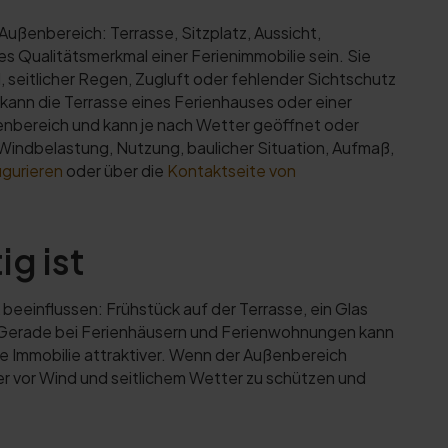
ußenbereich: Terrasse, Sitzplatz, Aussicht,
s Qualitätsmerkmal einer Ferienimmobilie sein. Sie
 seitlicher Regen, Zugluft oder fehlender Sichtschutz
kann die Terrasse eines Ferienhauses oder einer
ßenbereich und kann je nach Wetter geöffnet oder
 Windbelastung, Nutzung, baulicher Situation, Aufmaß,
igurieren
oder über die
Kontaktseite von
g ist
beeinflussen: Frühstück auf der Terrasse, ein Glas
g. Gerade bei Ferienhäusern und Ferienwohnungen kann
e Immobilie attraktiver. Wenn der Außenbereich
er vor Wind und seitlichem Wetter zu schützen und