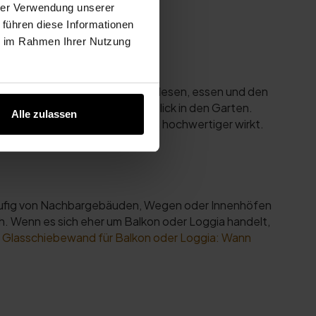
hrer Verwendung unserer
 führen diese Informationen
ie im Rahmen Ihrer Nutzung
Gäste möchten draußen sitzen, lesen, essen und den
 transparent und erhält den Blick in den Garten.
Alle zulassen
f Fotos und im Alltag deutlich hochwertiger wirkt.
d häufig von Nachbargebäuden, Wegen oder Innenhöfen
ich. Wenn es sich eher um Balkon oder Loggia handelt,
r
Glasschiebewand für Balkon oder Loggia: Wann