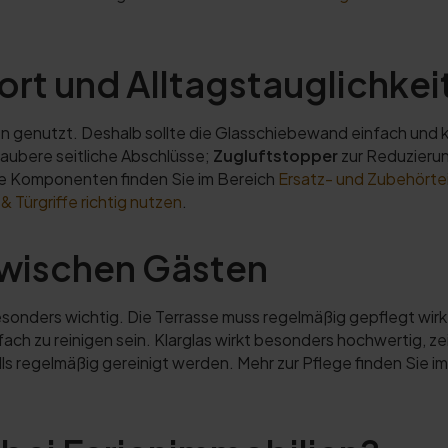
rt und Alltagstauglichkei
n genutzt. Deshalb sollte die Glasschiebewand einfach und k
saubere seitliche Abschlüsse;
Zugluftstopper
zur Reduzieru
de Komponenten finden Sie im Bereich
Ersatz- und Zubehörtei
 Türgriffe richtig nutzen
.
zwischen Gästen
sonders wichtig. Die Terrasse muss regelmäßig gepflegt wi
infach zu reinigen sein. Klarglas wirkt besonders hochwertig, 
alls regelmäßig gereinigt werden. Mehr zur Pflege finden Sie 