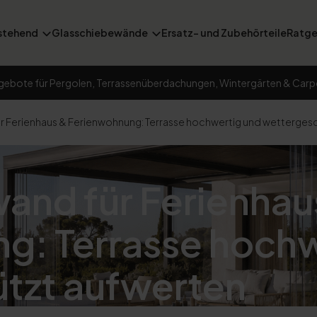
stehend
Glasschiebewände
Ersatz- und Zubehörteile
Ratge
gebote für Pergolen, Terrassenüberdachungen, Wintergärten & Carp
 Ferienhaus & Ferienwohnung: Terrasse hochwertig und wetterges
and für Ferienhau
g: Terrasse hochw
tzt aufwerten