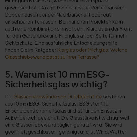
Milchglas
ist sinnvoll, wenn mehr Privatsphäre
gewünscht ist. Das gilt besonders bei Reihenhäusern,
Doppelhäusern, enger Nachbarschaft oder gut
einsehbaren Terrassen. Bei manchen Projekten kann
auch eine Kombination sinnvoll sein: Klarglas an der Front
für den Gartenblick und Milchglas an der Seite für mehr
Sichtschutz. Eine ausführliche Entscheidungshilfe
finden Sie im Ratgeber
Klarglas oder Milchglas: Welche
Glasschiebewand passt zu Ihrer Terrasse?
.
5. Warum ist 10 mm ESG-
Sicherheitsglas wichtig?
Die
Glasschiebewände von Durchdacht.de
bestehen
aus 10 mm ESG-Sicherheitsglas. ESG steht für
Einscheibensicherheitsglas und ist für den Einsatz im
Außenbereich geeignet. Die Glasstärke ist wichtig, weil
eine Glasschiebewand täglich genutzt wird. Sie wird
geöffnet, geschlossen, gereinigt und ist Wind, Wetter