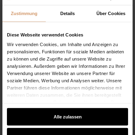
Glasschiebewand nachrüsten: So wird Ihre Terrasse
geschützter, komfortabler und länger nutzbar
Zustimmung
Details
Über Cookies
Terrassenüberdachung mit Glasschiebewand: vom
offenen Dach zum geschützten Außenbereich
Kalt-
Wintergarten nachrüsten: Terrasse mit
Diese Webseite verwendet Cookies
Glasschiebewänden erweitern
Terrassenüberdachung
Wir verwenden Cookies, um Inhalte und Anzeigen zu
mit Glasschiebewand und Sonnenschutz: Komfort bei
personalisieren, Funktionen für soziale Medien anbieten
Sonne, Wind und Wetter
zu können und die Zugriffe auf unsere Website zu
analysieren. Außerdem geben wir Informationen zu Ihrer
Welche Lösung passt zu
Verwendung unserer Website an unsere Partner für
Reihenhaus, Doppelhaus oder
soziale Medien, Werbung und Analysen weiter. Unsere
kleiner Terrasse?
Partner führen diese Informationen möglicherweise mit
weiteren Daten zusammen, die Sie ihnen bereitgestellt
Bei Reihenhäusern, Doppelhäusern und kleinen
haben oder die sie im Rahmen Ihrer Nutzung der Dienste
Terrassen sind Sichtschutz, Windschutz und Platz
gesammelt haben.
besonders wichtig. Eine Glasschiebewand kann hier sehr
Alle zulassen
sinnvoll sein, wenn sie richtig geplant wird. Bei
Reihenhaus oder Doppelhaus ist häufig Milchglas an der