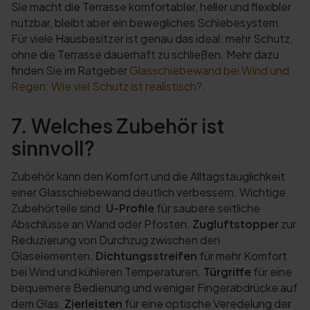
Sie macht die Terrasse komfortabler, heller und flexibler
nutzbar, bleibt aber ein bewegliches Schiebesystem.
Für viele Hausbesitzer ist genau das ideal: mehr Schutz,
ohne die Terrasse dauerhaft zu schließen. Mehr dazu
finden Sie im Ratgeber
Glasschiebewand bei Wind und
Regen: Wie viel Schutz ist realistisch?
.
7. Welches Zubehör ist
sinnvoll?
Zubehör kann den Komfort und die Alltagstauglichkeit
einer Glasschiebewand deutlich verbessern. Wichtige
Zubehörteile sind:
U-Profile
für saubere seitliche
Abschlüsse an Wand oder Pfosten.
Zugluftstopper
zur
Reduzierung von Durchzug zwischen den
Glaselementen.
Dichtungsstreifen
für mehr Komfort
bei Wind und kühleren Temperaturen.
Türgriffe
für eine
bequemere Bedienung und weniger Fingerabdrücke auf
dem Glas.
Zierleisten
für eine optische Veredelung der