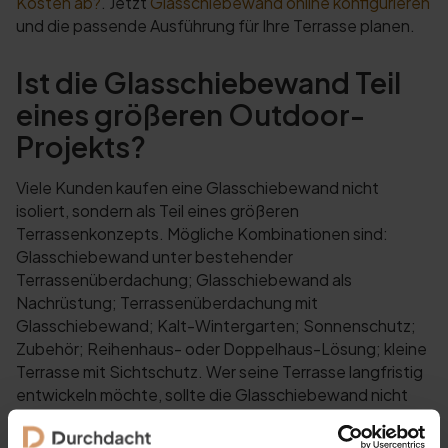
Kosten ab?
. Jetzt
Glasschiebewand online konfigurieren
und die passende Ausführung für Ihre Terrasse planen.
Ist die Glasschiebewand Teil
eines größeren Outdoor-
Projekts?
Viele Kunden kaufen eine Glasschiebewand nicht
isoliert, sondern als Teil eines größeren
Terrassenkonzepts. Mögliche Kombinationen sind:
Glasschiebewand unter bestehender
Terrassenüberdachung; Glasschiebewand als
Nachrüstung; Terrassenüberdachung mit
Glasschiebewand; Kalt-Wintergarten; Sonnenschutz;
Zubehör; Reihenhaus- oder Doppelhaus-Lösung; kleine
Terrasse mit Sichtschutz. Wer seine Terrasse langfristig
entwickeln möchte, sollte die Glasschiebewand nicht
nur als einzelnes Produkt, sondern als Teil eines Systems
denken. Mehr dazu finden Sie in diesen Ratgebern: