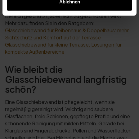
Nachbarseite interessant. Bei kleinen Terrassen kann
Ablehnen
eine seitliche Glasschiebewand ausreichen, damit der
Bereich geschützt, aber nicht zu geschlossen wirkt.
Mehr dazu finden Sie in den Ratgebern:
Glasschiebewand für Reihenhaus & Doppelhaus: mehr
Sichtschutz und Komfort auf der Terrasse
Glasschiebewand für kleine Terrasse: Lösungen für
kompakte Außenbereiche
Wie bleibt die
Glasschiebewand langfristig
schön?
Eine Glasschiebewand ist pflegeleicht, wenn sie
regelmäßig gereinigt wird. Wichtig sind saubere
Glasflächen, freie Schienen, gepflegte Profile und eine
schonende Reinigung mit milden Mitteln. Gerade bei
Klarglas sind Fingerabdrücke, Pollen und Wasserflecken
schneller sichtbar. Bei Milchglas bleibt die Fläche zwar