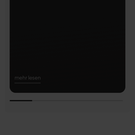
mehr lesen
m