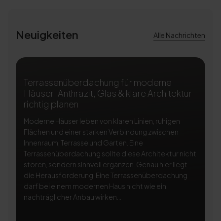
Neuigkeiten
Alle Nachrichten
Terrassenüberdachung für moderne
T
Häuser: Anthrazit, Glas & klare Architektur
A
richtig planen
ri
Moderne Häuser leben von klaren Linien, ruhigen
Ei
Flächen und einer starken Verbindung zwischen
Te
Innenraum, Terrasse und Garten. Eine
Na
Terrassenüberdachung sollte diese Architektur nicht
be
stören, sondern sinnvoll ergänzen. Genau hier liegt
Te
die Herausforderung: Eine Terrassenüberdachung
so
darf bei einem modernen Haus nicht wie ein
di
nachträglicher Anbau wirken...
Li
Si