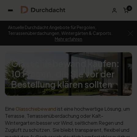
0
Aktuelle Durchdacht Angebote für Pergolen,
Terrassenüberdachungen, Wintergärten & Carports.
Mehr erfahren
Glasschiebewand kaufen:
10 Fragen, die Sie vor der
Bestellung klären sollten
Eine
Glasschiebewand
ist eine hochwertige Lösung, um
Terrasse, Terrassenüberdachung oder Kalt-
Wintergarten besser vor Wind, seitlichem Regen und
Zugluft zu schützen. Sie bleibt transparent, flexibel und
macht den Außenbereich deutlich komfortabler nutzbar.