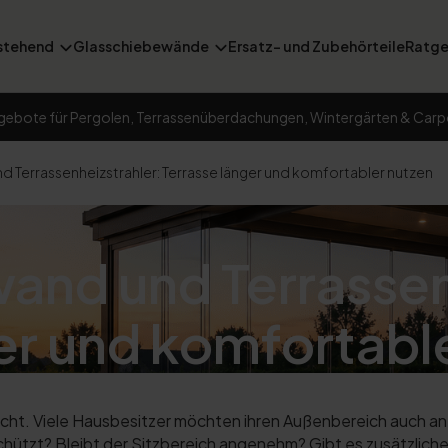
stehend
Glasschiebewände
Ersatz- und Zubehörteile
Ratge
gebote für Pergolen, Terrassenüberdachungen, Wintergärten & Carp
 Terrassenheizstrahler: Terrasse länger und komfortabler nutzen
and und Terrassen
er und komfortabl
acht. Viele Hausbesitzer möchten ihren Außenbereich auch an 
hützt? Bleibt der Sitzbereich angenehm? Gibt es zusätzlic