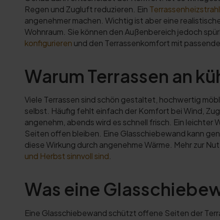
Regen und Zugluft reduzieren. Ein
Terrassenheizstrah
angenehmer machen. Wichtig ist aber eine realistisc
Wohnraum. Sie können den Außenbereich jedoch spürbar
konfigurieren
und den Terrassenkomfort mit passende
Warum Terrassen an kü
Viele Terrassen sind schön gestaltet, hochwertig möbli
selbst. Häufig fehlt einfach der Komfort bei Wind, Zu
angenehm, abends wird es schnell frisch. Ein leichte
Seiten offen bleiben. Eine Glasschiebewand kann genau
diese Wirkung durch angenehme Wärme. Mehr zur Nutz
und Herbst sinnvoll sind
.
Was eine Glasschiebewa
Eine Glasschiebewand schützt offene Seiten der Terra