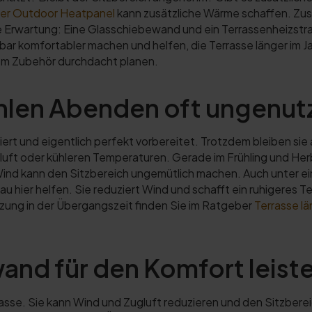
ler Outdoor Heatpanel
kann zusätzliche Wärme schaffen. Zu
he Erwartung: Eine Glasschiebewand und ein Terrassenheizstr
 komfortabler machen und helfen, die Terrasse länger im Ja
m Zubehör durchdacht planen.
hlen Abenden oft ungenutz
ert und eigentlich perfekt vorbereitet. Trotzdem bleiben sie a
gluft oder kühleren Temperaturen. Gerade im Frühling und Her
r Wind kann den Sitzbereich ungemütlich machen. Auch unter e
 hier helfen. Sie reduziert Wind und schafft ein ruhigeres Te
ung in der Übergangszeit finden Sie im Ratgeber
Terrasse l
nd für den Komfort leist
sse. Sie kann Wind und Zugluft reduzieren und den Sitzberei