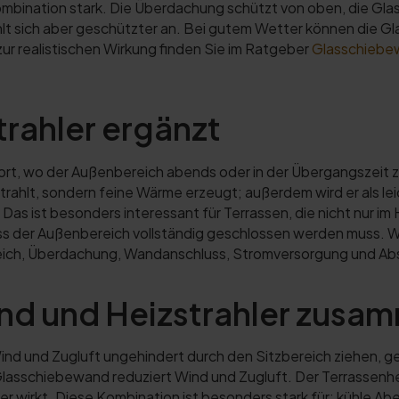
ombination stark. Die Überdachung schützt von oben, die Gl
fühlt sich aber geschützter an. Bei gutem Wetter können die
r realistischen Wirkung finden Sie im Ratgeber
Glasschiebew
trahler ergänzt
dort, wo der Außenbereich abends oder in der Übergangszeit 
bstrahlt, sondern feine Wärme erzeugt; außerdem wird er als l
) Das ist besonders interessant für Terrassen, die nicht nur 
s der Außenbereich vollständig geschlossen werden muss. Wich
reich, Überdachung, Wandanschluss, Stromversorgung und Ab
 und Heizstrahler zusamm
nd und Zugluft ungehindert durch den Sitzbereich ziehen, geh
 Glasschiebewand reduziert Wind und Zugluft. Der Terrassen
r wirkt. Diese Kombination ist besonders stark für: kühle Ab