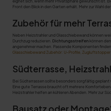
eignet sich, wenn mehr Privatsphäre gewünscht ist. Be
Front den Blick in den Garten erhält. Mehr zur Wahl de
Zubehör für mehr Terr
Neben Heizstrahler und Glasschiebewand können wei
Durchzug reduzieren.
Dichtungsstreifen
können den
angenehmer machen. Passende Komponenten finden 
Glasschiebewand Zubehör: U-Profile, Zugluftstopper &
Südterrasse, Heizstra
Bei Südterrassen sollte besonders sorgfältig geplan
Eine gute Terrasse braucht oft mehrere Komfortebene
Heizstrahler helfen an kühleren Abenden. Mehr zur Sü
Bausatz oder Montage