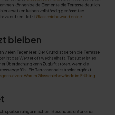
sammen können beide Elemente die Terrasse deutlich
ahler ersetzen keinen vollständig gedämmten
hr zu nutzen. Jetzt
Glasschiebewand online
t bleiben
n vielen Tagen leer. Der Grund ist selten die Terrasse
bst ist das Wetter oft wechselhaft. Tagsüber ist es
iner Überdachung kann Zugluft stören, wenn die
rrassengefühl. Ein Terrassenheizstrahler ergänzt
änger nutzen: Warum Glasschiebewände im Frühling
et
ch spürbar ruhiger machen. Besonders unter einer