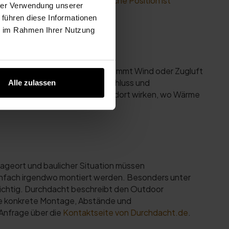
bewand Front oder Seite: Welche Position ist
hrer Verwendung unserer
 führen diese Informationen
ie im Rahmen Ihrer Nutzung
 sitzt man am häufigsten? Wo kommt Wind oder Zugluft
h belüftet? Wo sind Stromanschluss und
Alle zulassen
ringt. Der Heizstrahler sollte dort wirken, wo Wärme
tageort und baulicher Situation müssen
einfach irgendwo montiert werden. Besonders unter
wichtig. Durchdacht beschreibt den Outdoor
die konkrete Montage, Abstände und
 Anfrage über die
Kontaktseite von Durchdacht.de
.