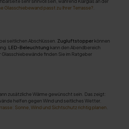
arseite sehr sinnvoll sein, während Klarglas an der
che Glasschiebewand passt zu Ihrer Terrasse?
.
bei seitlichen Abschlüssen.
Zugluftstopper
können
ung.
LED-Beleuchtung
kann den Abendbereich
ür Glasschiebewände finden Sie im Ratgeber
ann zusätzliche Wärme gewünscht sein. Das zeigt:
wände helfen gegen Wind und seitliches Wetter.
asse: Sonne, Wind und Sichtschutz richtig planen
.