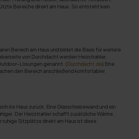
tzte Bereiche direkt am Haus. So entsteht kein
aren Bereich am Haus und bildet die Basis für weitere
berseite von Durchdacht werden Heizstrahler,
Outdoor-Lösungen genannt. (
Durchdacht.de
) Eine
machen den Bereich anschließend komfortabler.
sich ins Haus zurück. Eine Glasschiebewand und ein
higer. Der Heizstrahler schafft zusätzliche Wärme.
uhige Sitzplätze direkt am Haus ist diese