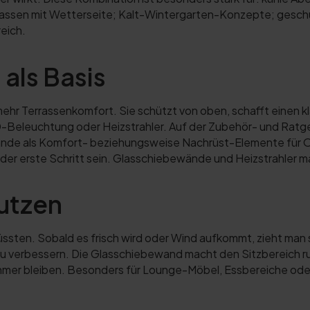
assen mit Wetterseite; Kalt-Wintergarten-Konzepte; geschü
eich.
als Basis
ehr Terrassenkomfort. Sie schützt von oben, schafft einen kl
eleuchtung oder Heizstrahler. Auf der Zubehör- und Ratge
de als Komfort- beziehungsweise Nachrüst-Elemente für 
der erste Schritt sein. Glasschiebewände und Heizstrahler 
utzen
üssten. Sobald es frisch wird oder Wind aufkommt, zieht man 
zu verbessern. Die Glasschiebewand macht den Sitzbereich ru
mer bleiben. Besonders für Lounge-Möbel, Essbereiche oder r