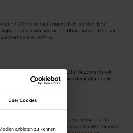
hutz und Wärme schnell ungemütlich werden. Eine
n Außenbereich, der auch in der Übergangszeit besser
d komfortabler zu nutzen.
ns oder abends kann ein geschützter Sitzbereich viel
Wärme schaffen. Dadurch lässt sich der Außenbereich
lanung einbeziehen.
Über Cookies
ft den Komfort deutlich reduzieren. Deshalb sollte
geres Gefühl schaffen. Besonders an der Wetterseite
 Medien anbieten zu können