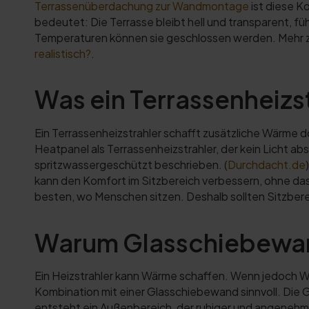
Terrassenüberdachung zur Wandmontage
ist diese K
bedeutet: Die Terrasse bleibt hell und transparent, 
Temperaturen können sie geschlossen werden. Mehr zu
realistisch?
.
Was ein Terrassenheizs
Ein Terrassenheizstrahler schafft zusätzliche Wärme 
Heatpanel als Terrassenheizstrahler, der kein Licht a
spritzwassergeschützt beschrieben. (
Durchdacht.de
kann den Komfort im Sitzbereich verbessern, ohne das
besten, wo Menschen sitzen. Deshalb sollten Sitzbe
Warum Glasschiebewand
Ein Heizstrahler kann Wärme schaffen. Wenn jedoch Wi
Kombination mit einer Glasschiebewand sinnvoll. Die
entsteht ein Außenbereich, der ruhiger und angenehme