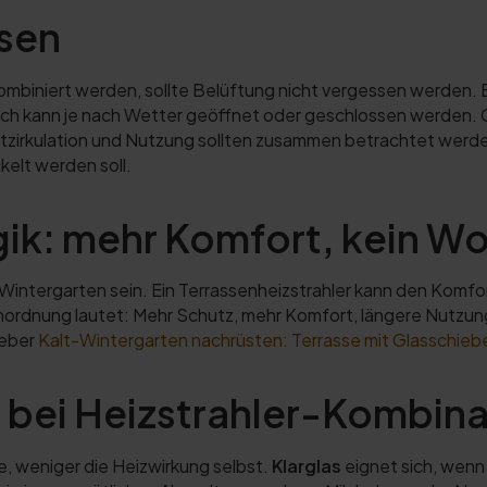
ssen
ombiniert werden, sollte Belüftung nicht vergessen werden
Bereich kann je nach Wetter geöffnet oder geschlossen werden
tzirkulation und Nutzung sollten zusammen betrachtet werden
elt werden soll.
ik: mehr Komfort, kein 
Wintergarten sein. Ein Terrassenheizstrahler kann den Komf
inordnung lautet: Mehr Schutz, mehr Komfort, längere Nutzu
geber
Kalt-Wintergarten nachrüsten: Terrasse mit Glasschie
s bei Heizstrahler-Kombin
re, weniger die Heizwirkung selbst.
Klarglas
eignet sich, wenn 