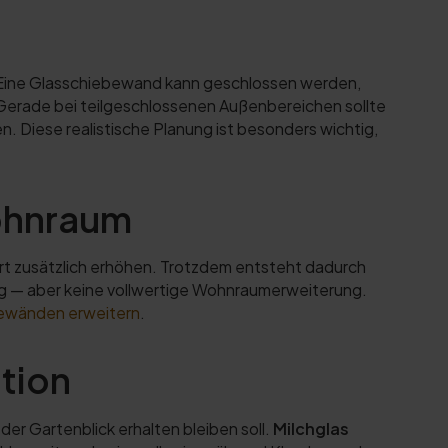
. Eine Glasschiebewand kann geschlossen werden,
. Gerade bei teilgeschlossenen Außenbereichen sollte
. Diese realistische Planung ist besonders wichtig,
Wohnraum
ort zusätzlich erhöhen. Trotzdem entsteht dadurch
ng — aber keine vollwertige Wohnraumerweiterung.
bewänden erweitern
.
ation
der Gartenblick erhalten bleiben soll.
Milchglas