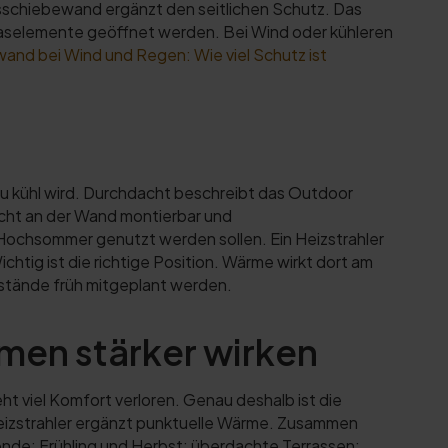
asschiebewand ergänzt den seitlichen Schutz. Das
 Glaselemente geöffnet werden. Bei Wind oder kühleren
and bei Wind und Regen: Wie viel Schutz ist
zu kühl wird. Durchdacht beschreibt das Outdoor
eicht an der Wand montierbar und
im Hochsommer genutzt werden sollen. Ein Heizstrahler
tig ist die richtige Position. Wärme wirkt dort am
stände früh mitgeplant werden.
en stärker wirken
t viel Komfort verloren. Genau deshalb ist die
heizstrahler ergänzt punktuelle Wärme. Zusammen
ende; Frühling und Herbst; überdachte Terrassen;