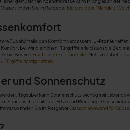
i einer gemütlichen Abendterrasse kann Milchglas an der Nachb
r Glasart finden Sie im Ratgeber
Klarglas oder Milchglas: Wel
assenkomfort
tere Zubehörteile den Komfort verbessern.
U-Profile
helfen 
 Komfort bei Wind erhöhen.
Türgriffe
erleichtern die Bedien
Sie im Bereich
Ersatz- und Zubehörteile
. Mehr zu Zubehör f
 Türgriffe richtig nutzen
.
hler und Sonnenschutz
t werden. Tagsüber kann Sonnenschutz wichtig sein, abends k
n. Sonnenschutz hilft bei Hitze und Blendung. Glasschiebe
dterrasse finden Sie im Ratgeber
Glasschiebewand für Südterr
?