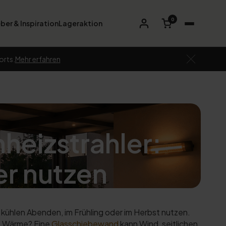
0
ber & Inspiration
Lageraktion
orts.
Mehr erfahren
heizstrahler:
er nutzen
kühlen Abenden, im Frühling oder im Herbst nutzen.
he Wärme? Eine
Glasschiebewand
kann Wind, seitlichen