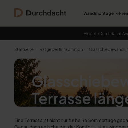
Wandmontage
Frei
Aktuelle Durchdacht An
Startseite
Ratgeber & Inspiration
Glasschiebewand und
Glasschiebew
Terrasse läng
Eine Terrasse ist nicht nur für heiße Sommertage ged
Genau dann entscheidet der Komfort: Ist es windgesc