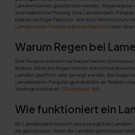
Lamellen können geschlossen werden, Regenwasser wird
eine realistische Planung: Eine Lamellendach-Pergola 
bleiben wichtige Faktoren. Wer mehr Wetterschutz m
Lamellendach-Pergola online konfigurieren
oder über 
Warum Regen bei Lamel
Eine Terrasse soll nicht nur bei perfektem Sommerwet
Wolken, Wind und Regen können sich schnell abwechsel
Lamellen geöffnet oder geneigt werden. Bei Regen kö
Lamellendach-Pergolen grundsätzlich als flexible Lös
Vordergrund stehen. (
Durchdacht.de
)
Wie funktioniert ein L
Ein Lamellendach besteht aus beweglichen Lamellen. 
sie geschlossen. Wenn die Lamellen geschlossen sind,