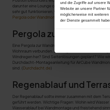
Position besonders wichtig: Steht die Pergola offen
und die Zugriffe auf unsere 
darunter eine Lounge oder ein Essbereich geplant? S
Website an unsere Partner fü
sehr gut funktionieren, wenn Dach, Regenablauf, Posi
möglicherweise mit weiteren
Pergola oder Wandmontage: Welche AirCube-Lösung is
der Dienste gesammelt habe
Pergola zur Wandmont
Eine Pergola zur Wandmontage schließt direkt an das H
Wohnraum verbunden. Bei Regen ist vor allem wichtig
Windregen her? Sind Seitenlösungen geplant? Wie wi
Durchdacht-Montageanleitung für AirCube Wandmonta
sind. (
Durchdacht.de
)
Regenablauf und Terra
Der Regenablauf sollte immer zusammen mit dem Terra
geführt werden. Wichtige Fragen: Wohin wird Wasser 
Wasserablauf bei Wandmontage und freistehend sinnv