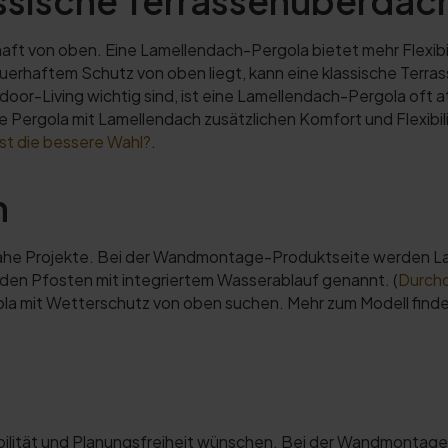
ssische Terrassenüberdac
ft von oben. Eine Lamellendach-Pergola bietet mehr Flexibil
erhaftem Schutz von oben liegt, kann eine klassische Terras
or-Living wichtig sind, ist eine Lamellendach-Pergola oft at
Pergola mit Lamellendach zusätzlichen Komfort und Flexibilit
st die bessere Wahl?
.
n
nahe Projekte. Bei der Wandmontage-Produktseite werden Lam
den Pfosten mit integriertem Wasserablauf genannt. (
Durch
la mit Wetterschutz von oben suchen. Mehr zum Modell finden
n
xibilität und Planungsfreiheit wünschen. Bei der Wandmontag