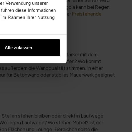
 Mauern? Kommt Regen häufig von einer Seite? Wird
hrer Verwendung unserer
werden? Eine freistehende Pergola kann bei Regen
 führen diese Informationen
Montageart finden Sie im Ratgeber
Freistehende
ie im Rahmen Ihrer Nutzung
Alle zulassen
chützt. Der Bereich wirkt oft stärker mit dem
geleitet? Welche Seite bleibt offen? Wo kommt
s außerdem die Wandqualität stimmen. In einer
ur für Betonwand oder stabiles Mauerwerk geeignet
Stellen stehen bleiben oder direkt in Laufwege
? Wo liegen Laufwege? Wo stehen Möbel? Ist der
ßen Flächen und Lounge-Bereichen sollte die