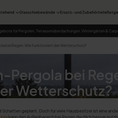
stehend
Glasschiebewände
Ersatz- und Zubehörteile
Ratge
gebote für Pergolen, Terrassenüberdachungen, Wintergärten & Carp
a bei Regen: Wie funktioniert der Wetterschutz?
-Pergola bei Reg
der Wetterschutz?
Schatten geplant. Doch für viele Hausbesitzer ist eine and
gola
kann den Außenbereich bei Regen deutlich besser nutzbar