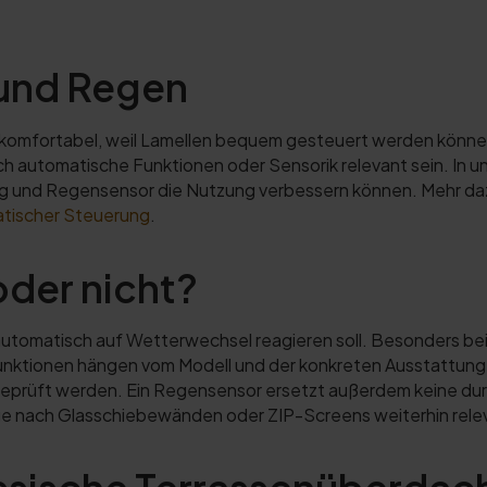
 und Regen
 komfortabel, weil Lamellen bequem gesteuert werden können
h automatische Funktionen oder Sensorik relevant sein. In u
ng und Regensensor die Nutzung verbessern können. Mehr da
atischer Steuerung
.
oder nicht?
a automatisch auf Wetterwechsel reagieren soll. Besonders b
nktionen hängen vom Modell und der konkreten Ausstattung 
 geprüft werden. Ein Regensensor ersetzt außerdem keine du
Frage nach Glasschiebewänden oder ZIP-Screens weiterhin rele