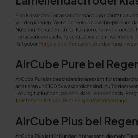
Lamellendach oder kla
Eine klassische Terrassenüberdachung schützt dauerha
werden können. Wenn der Fokus ausschließlich auf dau
Nutzung, Schatten, Luftzirkulation und modernes Outdo
Terrassenüberdachung schützt vor allem, während eine 
Ratgeber
Pergola oder Terrassenüberdachung – was i
AirCube Pure bei Rege
AirCube Pure ist besonders interessant für standard
arretieren und 100 % wasserdicht sind. Außerdem wer
Lösung für Kunden, die eine klare Lamellendach-Pergo
freistehend
AirCube Pure Pergola Wandmontage
AirCube Plus bei Rege
AirCube Plus ist für Kunden interessant, die mehr Fle