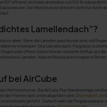
s 90° öffnend, stufenlos arretierbar und 100 % wasserdicht 
 Das bedeutet: Der Wetterschutz entsteht nicht nur durch d
blauf.
dichtes Lamellendach”?
a vor allem: Wenn die Lamellen geschlossen sind, soll Rege
 gedämmter Innenraum. Eine Lamellendach-Pergola ist weiterh
her Regen oder offene Seiten können weiterhin Einfluss auf d
schlossene Lamellen; Wasserführung über integrierte Rinnen 
uf bei AirCube
nt des Wetterschutzes. Bei AirCube Plus Wandmontage wird b
ch die Pfosten nach unten abgeführt wird. (
Durchdacht.de
)
d es konstruktiv geführt. Dadurch wirkt die Pergola sauberer
ertem Regenablauf beschrieben. (
Durchdacht.de
)