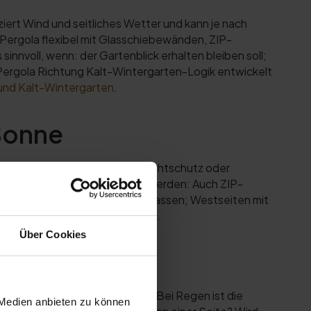
iert Wind und seitliches Wetter und kann je nach
Pergola flexibel mit Glasschiebewänden, ZIP-
innvoll, wenn: der Gartenblick erhalten bleiben soll;
 Pergola Richtung Kalt-Wintergarten-Logik entwickelt
und Kalt-Wintergarten
.
Sonne
n seitlicher Sonnenschutz, Sichtschutz oder
tig sollte realistisch geplant werden: Auch ZIP-
en besonders gut bei: Südterrassen; Westseiten mit
oder geschützter wirken sollen.
Über Cookies
stärker dem Wetter ausgesetzt. Bei Regen ist die
 Medien anbieten zu können