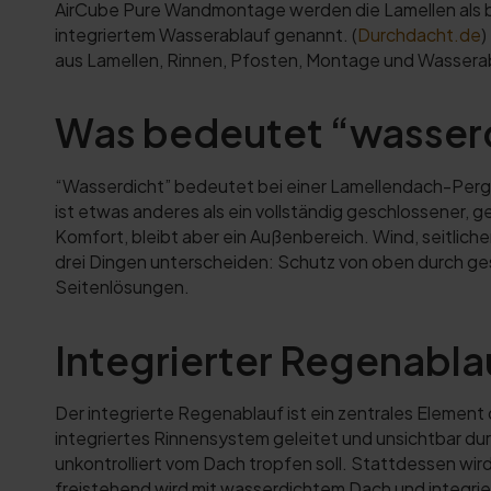
AirCube Pure Wandmontage werden die Lamellen als bi
integriertem Wasserablauf genannt. (
Durchdacht.de
)
aus Lamellen, Rinnen, Pfosten, Montage und Wassera
Was bedeutet “wasser
“Wasserdicht” bedeutet bei einer Lamellendach-Pergol
ist etwas anderes als ein vollständig geschlossener,
Komfort, bleibt aber ein Außenbereich. Wind, seitlic
drei Dingen unterscheiden: Schutz von oben durch ge
Seitenlösungen.
Integrierter Regenabla
Der integrierte Regenablauf ist ein zentrales Eleme
integriertes Rinnensystem geleitet und unsichtbar dur
unkontrolliert vom Dach tropfen soll. Stattdessen wir
freistehend wird mit wasserdichtem Dach und integri