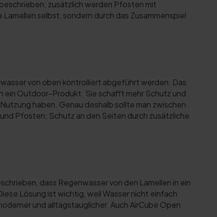
beschrieben; zusätzlich werden Pfosten mit
ie Lamellen selbst, sondern durch das Zusammenspiel
nwasser von oben kontrolliert abgeführt werden. Das
in ein Outdoor-Produkt. Sie schafft mehr Schutz und
ie Nutzung haben. Genau deshalb sollte man zwischen
und Pfosten; Schutz an den Seiten durch zusätzliche
eschrieben, dass Regenwasser von den Lamellen in ein
 Diese Lösung ist wichtig, weil Wasser nicht einfach
, moderner und alltagstauglicher. Auch AirCube Open