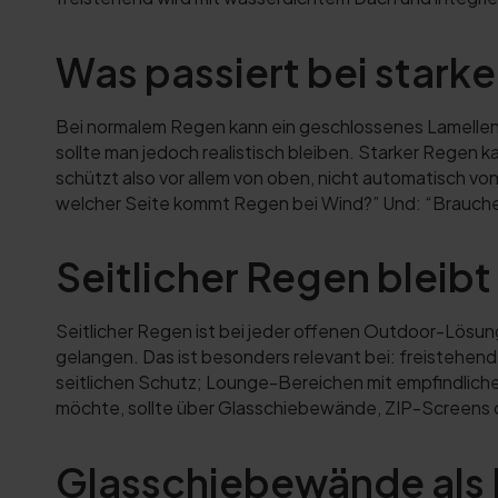
Was passiert bei star
Bei normalem Regen kann ein geschlossenes Lamellen
sollte man jedoch realistisch bleiben. Starker Regen 
schützt also vor allem von oben, nicht automatisch von
welcher Seite kommt Regen bei Wind?” Und: “Brauche 
Seitlicher Regen bleib
Seitlicher Regen ist bei jeder offenen Outdoor-Lösun
gelangen. Das ist besonders relevant bei: freistehe
seitlichen Schutz; Lounge-Bereichen mit empfindlich
möchte, sollte über Glasschiebewände, ZIP-Screens
Glasschiebewände als 