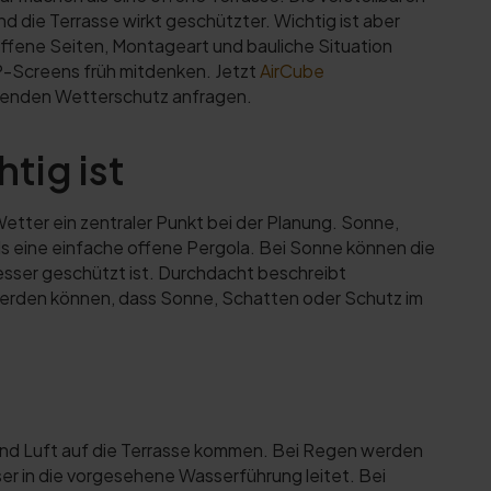
 die Terrasse wirkt geschützter. Wichtig ist aber
offene Seiten, Montageart und bauliche Situation
P-Screens früh mitdenken. Jetzt
AirCube
enden Wetterschutz anfragen.
tig ist
etter ein zentraler Punkt bei der Planung. Sonne,
ls eine einfache offene Pergola. Bei Sonne können die
sser geschützt ist. Durchdacht beschreibt
 werden können, dass Sonne, Schatten oder Schutz im
und Luft auf die Terrasse kommen. Bei Regen werden
er in die vorgesehene Wasserführung leitet. Bei