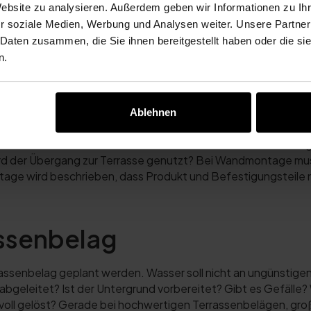
 im Garten? Gibt es natürliche Windbremsen wie Hecken oder
Website zu analysieren. Außerdem geben wir Informationen zu I
oll später mit ZIP-Screens oder Glasschiebewänden ergänzt 
r soziale Medien, Werbung und Analysen weiter. Unsere Partner
tion und Seitenlösungen sinnvoll geplant werden. Mehr zur 
 Daten zusammen, die Sie ihnen bereitgestellt haben oder die s
t sinnvoll?
.
n.
age bei Regen
Ablehnen
aus an. Dadurch ist eine Seite bereits durch die Fassade ges
: Wie ist der Anschluss an die Hauswand? Wie wird Wasser ab
rd der Übergang zur Terrasse genutzt? Bei Wandmontage mus
ge wird beschrieben, dass Produkt und Befestigungsteile n
ssenbelag
ssenbelag geplant werden. Wasser soll nicht an ungünstigen 
abgeleitet? Ist der Untergrund vorbereitet? Gibt es Gefälle
oll gelöst? Gerade bei hochwertigen Terrassenbelägen, gro