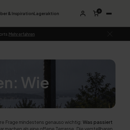
0
ber & Inspiration
Lageraktion
orts.
Mehr erfahren
en: Wie
ere Frage mindestens genauso wichtig:
Was passiert
 machen als eine offene Terrasse. Die verstellbaren