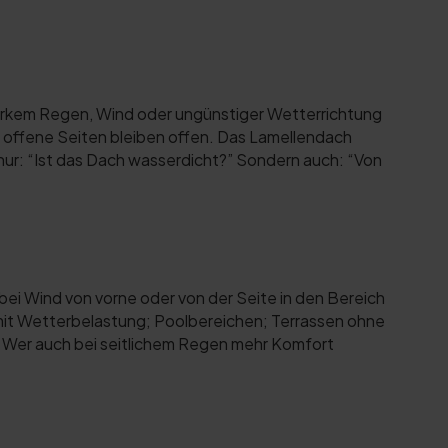
arkem Regen, Wind oder ungünstiger Wetterrichtung
ch offene Seiten bleiben offen. Das Lamellendach
 nur: “Ist das Dach wasserdicht?” Sondern auch: “Von
ei Wind von vorne oder von der Seite in den Bereich
mit Wetterbelastung; Poolbereichen; Terrassen ohne
. Wer auch bei seitlichem Regen mehr Komfort