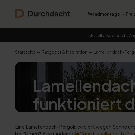
Wandmontage
Frei
Aktuelle Durchdacht An
Startseite
Ratgeber & Inspiration
Lamellendach-Pergol
Lamellendach
funktioniert 
Eine Lamellendach-Pergola wird oft wegen Sonne und 
bei Regen?
Eine moderne
AirCube Lamellendach-Per