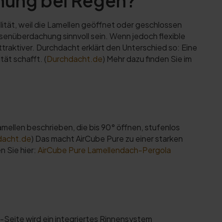
hung bei Regen?
ität, weil die Lamellen geöffnet oder geschlossen
senüberdachung sinnvoll sein. Wenn jedoch flexible
traktiver. Durchdacht erklärt den Unterschied so: Eine
ät schafft. (
Durchdacht.de
) Mehr dazu finden Sie im
ellen beschrieben, die bis 90° öffnen, stufenlos
dacht.de
) Das macht AirCube Pure zu einer starken
 Sie hier:
AirCube Pure Lamellendach-Pergola
e-Seite wird ein integriertes Rinnensystem