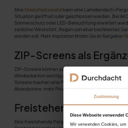
Eine
Glasschiebewand
kann eine Lamellendach-Pergola
Situation geöffnet oder geschlossen werden. Bei Air
Sonnenschutz oder LED-Beleuchtung erweitert werde
seitlicher Wind stört; Regen von einer bestimmten Se
werden soll. Mehr Inspiration finden Sie im Ratgeber
G
ZIP-Screens als Ergän
ZIP-Screens können eine andere Aufgabe übernehmen 
Windreduktion wichtig sind. Bei Regen können ZIP-Scre
Screens machen eine Pergola nicht automatisch zu e
Abendsonne; mehr Privatsphäre; seitlichem Wind; zusät
Zustimmung
Freistehende Pergola 
Diese Webseite verwendet 
Eine freistehende Pergola steht unabhängig vom Haus. 
Wir verwenden Cookies, um I