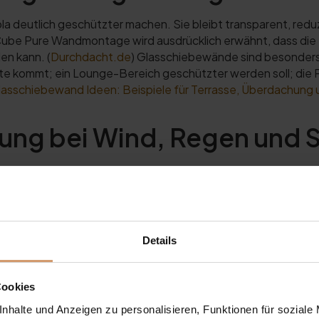
 deutlich geschützter machen. Sie bleibt transparent, reduz
Cube Pure Wandmontage wird ausdrücklich erwähnt, dass die 
n kann. (
Durchdacht.de
) Glasschiebewände sind besonders s
ite kommt; ein Lounge-Bereich geschützter werden soll; die
lasschiebewand Ideen: Beispiele für Terrasse, Überdachung 
zung bei Wind, Regen und 
als Glasschiebewände. Sie sind besonders interessant, wen
ens je nach Situation zusätzlichen Schutz bringen. Gleichzei
inem vollständig geschlossenen Wohnraum. ZIP-Screens pass
zlichem Schutz ohne Glasoptik; Pergolen, die flexibel offen 
Details
bei Regen
Cookies
Dadurch ist sie flexibler im Garten platzierbar, aber häufig 
nhalte und Anzeigen zu personalisieren, Funktionen für soziale