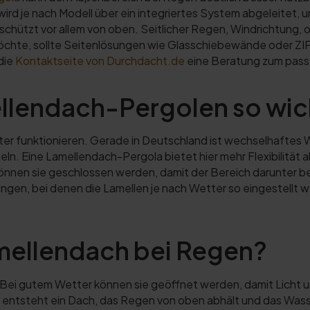
 je nach Modell über ein integriertes System abgeleitet, und
schützt vor allem von oben. Seitlicher Regen, Windrichtung, 
öchte, sollte Seitenlösungen wie Glasschiebewände oder ZI
die
Kontaktseite von Durchdacht.de
eine Beratung zum pass
lendach-Pergolen so wich
ter funktionieren. Gerade in Deutschland ist wechselhaftes W
n. Eine Lamellendach-Pergola bietet hier mehr Flexibilität a
nnen sie geschlossen werden, damit der Bereich darunter be
ungen, bei denen die Lamellen je nach Wetter so eingestellt
amellendach bei Regen?
Bei gutem Wetter können sie geöffnet werden, damit Licht 
 entsteht ein Dach, das Regen von oben abhält und das Wass