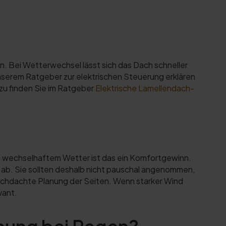
. Bei Wetterwechsel lässt sich das Dach schneller
nserem Ratgeber zur elektrischen Steuerung erklären
zu finden Sie im Ratgeber
Elektrische Lamellendach-
ei wechselhaftem Wetter ist das ein Komfortgewinn.
ab. Sie sollten deshalb nicht pauschal angenommen,
rchdachte Planung der Seiten. Wenn starker Wind
vant.