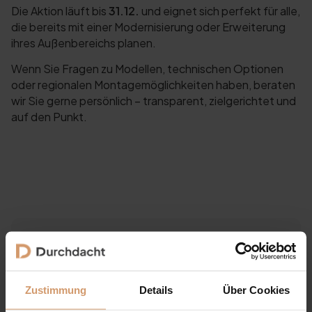
Die Aktion läuft bis
31.12.
und eignet sich perfekt für alle,
die bereits mit einer Modernisierung oder Erweiterung
ihres Außenbereichs planen.
Wenn Sie Fragen zu Modellen, technischen Optionen
oder regionalen Montagemöglichkeiten haben, beraten
wir Sie gerne persönlich – transparent, zielgerichtet und
auf den Punkt.
Neuigkeiten
Alle Nachrichten
Zustimmung
Details
Über Cookies