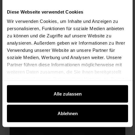
Terrassenüberdachung für moderne
T
Häuser: Anthrazit, Glas & klare Architektur
A
Diese Webseite verwendet Cookies
richtig planen
ri
Wir verwenden Cookies, um Inhalte und Anzeigen zu
Moderne Häuser leben von klaren Linien, ruhigen
Ei
personalisieren, Funktionen für soziale Medien anbieten
Flächen und einer starken Verbindung zwischen
Te
zu können und die Zugriffe auf unsere Website zu
Innenraum, Terrasse und Garten. Eine
Na
analysieren. Außerdem geben wir Informationen zu Ihrer
Terrassenüberdachung sollte diese Architektur nicht
be
Verwendung unserer Website an unsere Partner für
stören, sondern sinnvoll ergänzen. Genau hier liegt
Te
soziale Medien, Werbung und Analysen weiter. Unsere
die Herausforderung: Eine Terrassenüberdachung
so
Partner führen diese Informationen möglicherweise mit
darf bei einem modernen Haus nicht wie ein
di
weiteren Daten zusammen, die Sie ihnen bereitgestellt
nachträglicher Anbau wirken...
Li
haben oder die sie im Rahmen Ihrer Nutzung der Dienste
Si
gesammelt haben.
Alle zulassen
Ablehnen