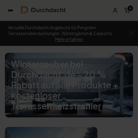
0
Aktuelle Durchdacht Angebote für Pergolen,
Terrassenüberdachungen, Wintergärten & Carports.
Mehr erfahren
Winterzauber bei
Durchdacht.de – 20 %
Rabatt auf alle Produkte +
kostenloser
Terrassenheizstrahler