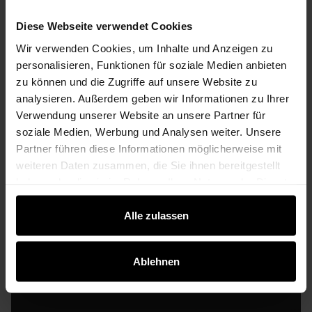
Wissenswertes
Alle Nachrichten
Diese Webseite verwendet Cookies
Wir verwenden Cookies, um Inhalte und Anzeigen zu
personalisieren, Funktionen für soziale Medien anbieten
Terrassenüberdachung für moderne Häuser:
zu können und die Zugriffe auf unsere Website zu
Anthrazit, Glas & klare Architektur richtig
analysieren. Außerdem geben wir Informationen zu Ihrer
planen
Verwendung unserer Website an unsere Partner für
soziale Medien, Werbung und Analysen weiter. Unsere
Moderne Häuser leben von klaren Linien, ruhigen Flächen
und einer starken Verbindung zwischen Innenraum,
Partner führen diese Informationen möglicherweise mit
Terrasse und Garten. Eine Terrassenüberdachung sollte
weiteren Daten zusammen, die Sie ihnen bereitgestellt
diese Architektur nicht stören, sondern sinnvoll ergänzen.
haben oder die sie im Rahmen Ihrer Nutzung der Dienste
Genau hier liegt die Herausforderung: Eine
gesammelt haben.
Terrassenüberdachung darf bei einem modernen Haus
Alle zulassen
nicht wie ein nachträglicher Anbau wirken...
Ablehnen