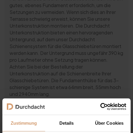
gutes, ebenes Fundament erforderlich, um die
Setzungen zu vermeiden. Wenn sich dies an Ihrer
Terrasse schwierig erweist, können Sie unsere
Unterkonstruktion montieren. Die Durchdacht
Unterkonstruktion bieten einen hervoragenden
Untergrund, auf dem unser Durchdacht
Schienensystem für die Glasschiebetüren montiert
werden kann. Der Untergrund muss ungefähr 390 kg
pro Laufmeter ohne Setzung tragen können.
Achten Sie bei der Bestellung der
Unterkonstruktion auf die Schienenbreite Ihrer
Glasschiebetüren. Die Fundamenthülse für das 3-
schienige System ist etwa 64mm breit, 55mm hoch
und 2940mm lang.
Zustimmung
Details
Über Cookies