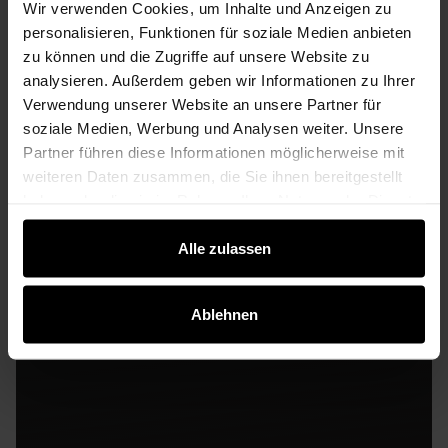
Terrassenüberdachungen – Flexibilität und
Wir verwenden Cookies, um Inhalte und Anzeigen zu
Komfort mit Durchdacht.de
personalisieren, Funktionen für soziale Medien anbieten
zu können und die Zugriffe auf unsere Website zu
Wer eine Terrassenüberdachung plant oder bereits
analysieren. Außerdem geben wir Informationen zu Ihrer
besitzt, weiß, dass Ersatz- und Zubehörteile
Verwendung unserer Website an unsere Partner für
entscheidend für die langfristige Funktion, den Komfort
soziale Medien, Werbung und Analysen weiter. Unsere
und die Individualisierung des Outdoor-Wohnraums sind.
Partner führen diese Informationen möglicherweise mit
Durchdacht.de bietet hochwertige Bausatz-
weiteren Daten zusammen, die Sie ihnen bereitgestellt
Überdachungen, die mit verstecktem Wasserablauf,
detaillierten Montageanleitungen und optionalem
haben oder die sie im Rahmen Ihrer Nutzung der Dienste
Sonnenschutz ausgestattet werden können...
gesammelt haben.
Alle zulassen
Ablehnen