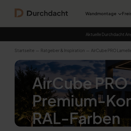
Wandmontage
Frei
Aktuelle Durchdacht An
Startseite
Ratgeber & Inspiration
AirCube PRO Lamell
AirCube PRO 
Premium-Kom
RAL-Farben