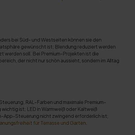
nders bei Süd- und Westseiten können sie den
vatsphäre gewünscht ist; Blendung reduziert werden
t werden soll. Bei Premium-Projekten ist die
ich, der nicht nur schön aussieht, sondern im Alltag
p-Steuerung, RAL-Farben und maximale Premium-
g wichtig ist; LED in Warmweiß oder Kaltweiß
App-Steuerung nicht zwingend erforderlich ist;
anungsfreiheit für Terrasse und Garten
.