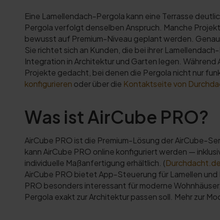
Eine Lamellendach-Pergola kann eine Terrasse deutli
Pergola verfolgt denselben Anspruch. Manche Projekt
bewusst auf Premium-Niveau geplant werden. Genau
Sie richtet sich an Kunden, die bei ihrer Lamellend
Integration in Architektur und Garten legen. Während A
Projekte gedacht, bei denen die Pergola nicht nur fun
konfigurieren
oder über die
Kontaktseite von Durchda
Was ist AirCube PRO?
AirCube PRO ist die Premium-Lösung der AirCube-Seri
kann AirCube PRO online konfiguriert werden — inklu
individuelle Maßanfertigung erhältlich. (
Durchdacht.d
AirCube PRO bietet App-Steuerung für Lamellen und Be
PRO besonders interessant für moderne Wohnhäuser,
Pergola exakt zur Architektur passen soll. Mehr zur Mo