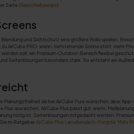
der Seite
Glasschiebewand
.
Screens
, Blendung und Sichtschutz eine größere Rolle spielen. Beso
 zu AirCube PRO, wenn: tiefstehende Sonne stört; mehr Pri
 werden soll; ein Premium-Outdoor-Bereich flexibel geschütz
d Seitenlösungen besonders stark. So entsteht ein Außenbere
reicht
hr Planungsfreiheit als bei AirCube Pure wünschen, aber Ap
ube Plus ausreichen. AirCube Plus passt gut, wenn: Maßplanun
ung nötig ist; Seitenlösungen mitgedacht werden; Premium-
 Sie im Ratgeber
AirCube Plus Lamellendach-Pergola: Mehr Pl