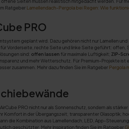
offene Seiten müssen realistisch mitgedacht werden. Für m
e im Ratgeber
Lamellendach-Pergola bei Regen: Wie funktioni
rCube PRO
mtsystem geplant wird. Dazu gehören nicht nur Lamellen und
orderseite, rechte Seite und linke Seite geführt: offen, S
nlösungen sind:
offen lassen
für maximale Luftigkeit;
ZIP-Scr
nsparenz und mehr Wetterschutz. Für Premium-Projekte ist e
esser zusammen. Mehr dazu finden Sie im Ratgeber
Pergola 
sschiebewände
irCube PRO nicht nur als Sonnenschutz, sondern als stärker
hr Komfort in der Übergangszeit; transparenter Glasoptik; h
ann die Kombination aus Lamellendach, LED, App-Steuerung
utlich geschützter. Mehr Inspiration finden Sie im Ratgeber
G