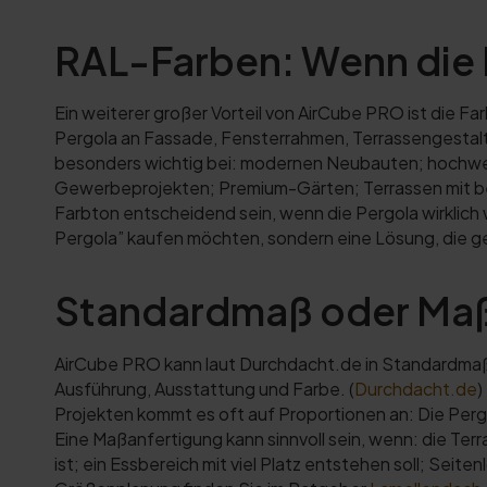
RAL-Farben: Wenn die P
Ein weiterer großer Vorteil von AirCube PRO ist die Fa
Pergola an Fassade, Fensterrahmen, Terrassengestal
besonders wichtig bei: modernen Neubauten; hochwer
Gewerbeprojekten; Premium-Gärten; Terrassen mit bes
Farbton entscheidend sein, wenn die Pergola wirklich w
Pergola” kaufen möchten, sondern eine Lösung, die ge
Standardmaß oder Maß
AirCube PRO kann laut Durchdacht.de in Standardmaße
Ausführung, Ausstattung und Farbe. (
Durchdacht.de
)
Projekten kommt es oft auf Proportionen an: Die Perg
Eine Maßanfertigung kann sinnvoll sein, wenn: die Ter
ist; ein Essbereich mit viel Platz entstehen soll; Seit