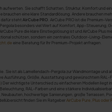
ch aufwerten. Sie schafft Schatten, Struktur, Komfort und e
e brauchen eine klare Standardlösung. Andere brauchen mehr
 dafür steht
AirCube PRO
. AirCube PRO ist die Premium-Ver
ach-Pergola besonders viel Wert auf Komfort, App-Steuerung
irCube Pure die klare Einstiegslösung ist und AirCube Plus me
ktional schützen, sondern ein zentrales Outdoor-Living-Eleme
cht.de
eine Beratung für Ihr Premium-Projekt anfragen.
e. Sie ist als Lamellendach-Pergola zur Wandmontage und a
sive Ausführung, Größe, Ausstattung und gewünschtem RAL-F
e
) Der wichtigste Unterschied zu einfacheren Modellen liegt 
leuchtung, RAL-Farben und eine stärkere Individualisierbark
 Neubauten, hochwertige Sanierungen, große Terrassen, Poo
dellübersicht finden Sie im Ratgeber
AirCube Pure, Plus oder