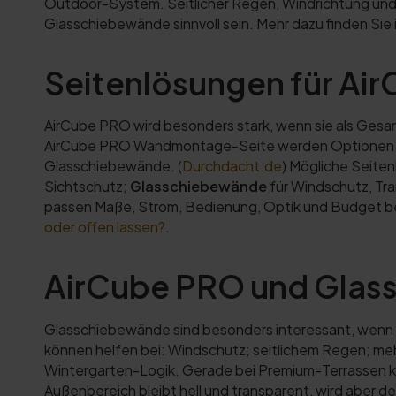
Outdoor-System. Seitlicher Regen, Windrichtung und 
Glasschiebewände sinnvoll sein. Mehr dazu finden Si
Seitenlösungen für Ai
AirCube PRO wird besonders stark, wenn sie als Gesa
AirCube PRO Wandmontage-Seite werden Optionen für V
Glasschiebewände. (
Durchdacht.de
) Mögliche Seite
Sichtschutz;
Glasschiebewände
für Windschutz, Tra
passen Maße, Strom, Bedienung, Optik und Budget b
oder offen lassen?
.
AirCube PRO und Gla
Glasschiebewände sind besonders interessant, wenn A
können helfen bei: Windschutz; seitlichem Regen; me
Wintergarten-Logik. Gerade bei Premium-Terrassen k
Außenbereich bleibt hell und transparent, wird aber de