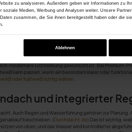
Website zu analysieren. Außerdem geben wir Informationen zu I
nt ist. Bei freistehenden Projekten sollten Untergrund, F
r soziale Medien, Werbung und Analysen weiter. Unsere Partner
 Daten zusammen, die Sie ihnen bereitgestellt haben oder die s
n.
Kaltweiß
enutzt. Abends wird LED-Beleuchtung entscheidend. AirCube 
Ablehnen
weiß 3000K oder Kaltweiß 6000K als wählbare LED-Beleuch
 Atmosphäre und hochwertigen Outdoor-Wohnbereichen.
Kal
chnisch-modernere Lichtwirkung gewünscht ist. Bei Premium-Pr
tweiß kann passen, wenn ein besonders klarer oder funktiona
eiß oder Kaltweiß richtig wählen
.
ndach und integrierter R
edacht. Auch Regen und Wasserführung gehören zur Planung
genablauf beschrieben. (
Durchdacht.de
) Das ist wichtig, w
chützen von oben, und das Wasser wird kontrollierter abgefüh