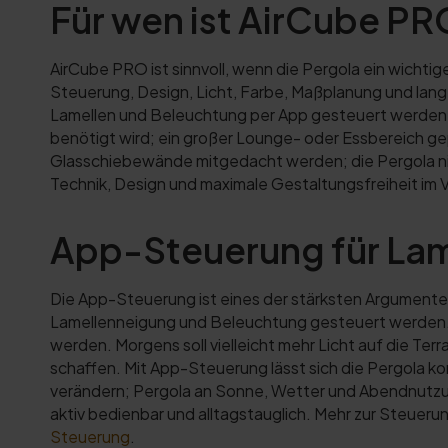
Für wen ist AirCube PR
AirCube PRO ist sinnvoll, wenn die Pergola ein wicht
Steuerung, Design, Licht, Farbe, Maßplanung und lan
Lamellen und Beleuchtung per App gesteuert werden sol
benötigt wird; ein großer Lounge- oder Essbereich ge
Glasschiebewände mitgedacht werden; die Pergola nich
Technik, Design und maximale Gestaltungsfreiheit im 
App-Steuerung für Lam
Die App-Steuerung ist eines der stärksten Argument
Lamellenneigung und Beleuchtung gesteuert werden.
werden. Morgens soll vielleicht mehr Licht auf die 
schaffen. Mit App-Steuerung lässt sich die Pergola k
verändern; Pergola an Sonne, Wetter und Abendnutzung
aktiv bedienbar und alltagstauglich. Mehr zur Steueru
Steuerung
.