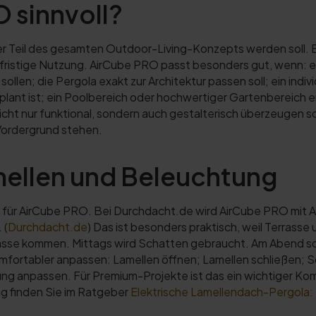
O sinnvoll?
iger Teil des gesamten Outdoor-Living-Konzepts werden soll. 
gfristige Nutzung. AirCube PRO passt besonders gut, wenn:
len; die Pergola exakt zur Architektur passen soll; ein indiv
plant ist; ein Poolbereich oder hochwertiger Gartenbereich 
t nur funktional, sondern auch gestalterisch überzeugen soll
Vordergrund stehen.
ellen und Beleuchtung
e für AirCube PRO. Bei Durchdacht.de wird AirCube PRO mit
 (
Durchdacht.de
) Das ist besonders praktisch, weil Terrasse
Terrasse kommen. Mittags wird Schatten gebraucht. Am Abend
omfortabler anpassen: Lamellen öffnen; Lamellen schließen; S
 anpassen. Für Premium-Projekte ist das ein wichtiger Komf
ng finden Sie im Ratgeber
Elektrische Lamellendach-Pergola: