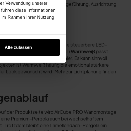
hrer Verwendung unserer
undamente, Stromversorgung, Wegeführung, Ausrichtung
 führen diese Informationen
ie im Rahmen Ihrer Nutzung
PRO bietet laut Durchdacht eine steuerbare LED-
Alle zulassen
tung genannt. (
Durchdacht.de
)
Warmweiß
passt
tweiß
wirkt klarer und funktionaler. Es kann sinnvoll
ojekten ist Warmweiß häufig die emotional stärkere
ler Look gewünscht wird. Mehr zur Lichtplanung finden
egenablauf
. Auf der Produktseite wird AirCube PRO Wandmontage
eil eine Premium-Pergola auch bei wechselhaftem
rt. Trotzdem bleibt eine Lamellendach-Pergola ein