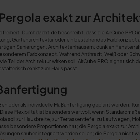
ergola exakt zur Architekt
rbfreiheit. Durchdacht.de beschreibt, dass die AirCube PRO i
tung, Gartenarchitektur oder ein bestehendes Farbkonzept 
tigen Sanierungen; Architektenhäusern; dunklen Fensterra
onderem Farbkonzept. Während Anthrazit, Weiß oder Schwarz
ie Teil der Architektur wirken soll. AirCube PRO eignet sich 
stalterisch exakt zum Haus passt.
anfertigung
n oder als individuelle Maßanfertigung geplant werden. Ku
 Diese Flexibilität ist besonders wertvoll, wenn Standardmaß
ola soll zur Hausbreite, zur Terrassentiefe, zu Laufwegen, M
rasse besondere Proportionen hat; die Pergola exakt zur Arch
enlösungen sauber integriert werden sollen; die Pergola nicht w