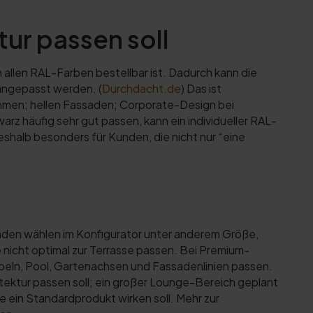
ur passen soll
n allen RAL-Farben bestellbar ist. Dadurch kann die
angepasst werden. (
Durchdacht.de
) Das ist
hmen; hellen Fassaden; Corporate-Design bei
 häufig sehr gut passen, kann ein individueller RAL-
deshalb besonders für Kunden, die nicht nur “eine
nden wählen im Konfigurator unter anderem Größe,
e nicht optimal zur Terrasse passen. Bei Premium-
öbeln, Pool, Gartenachsen und Fassadenlinien passen.
itektur passen soll; ein großer Lounge-Bereich geplant
ie ein Standardprodukt wirken soll. Mehr zur