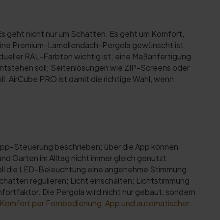
Es geht nicht nur um Schatten. Es geht um Komfort,
 eine Premium-Lamellendach-Pergola gewünscht ist;
idueller RAL-Farbton wichtig ist; eine Maßanfertigung
entstehen soll; Seitenlösungen wie ZIP-Screens oder
. AirCube PRO ist damit die richtige Wahl, wenn
 App-Steuerung beschrieben; über die App können
 und Garten im Alltag nicht immer gleich genutzt
 soll die LED-Beleuchtung eine angenehme Stimmung
chatten regulieren; Licht einschalten; Lichtstimmung
ortfaktor. Die Pergola wird nicht nur gebaut, sondern
 Komfort per Fernbedienung, App und automatischer