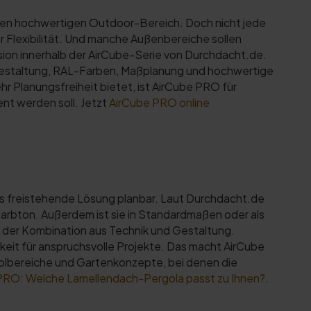
inen hochwertigen Outdoor-Bereich. Doch nicht jede
 Flexibilität. Und manche Außenbereiche sollen
sion innerhalb der AirCube-Serie von Durchdacht.de.
, Gestaltung, RAL-Farben, Maßplanung und hochwertige
hr Planungsfreiheit bietet, ist AirCube PRO für
nt werden soll. Jetzt
AirCube PRO online
ls freistehende Lösung planbar. Laut Durchdacht.de
arbton. Außerdem ist sie in Standardmaßen oder als
in der Kombination aus Technik und Gestaltung.
eit für anspruchsvolle Projekte. Das macht AirCube
lbereiche und Gartenkonzepte, bei denen die
 PRO: Welche Lamellendach-Pergola passt zu Ihnen?
.