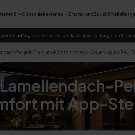
stehend
Glasschiebewände
Ersatz- und Zubehörteile
Ratge
gebote für Pergolen, Terrassenüberdachungen, Wintergärten & Carp
endach-Pergola: Premium-Komfort mit App-Steuerung und RAL-F
Lamellendach-Pe
fort mit App-Ste