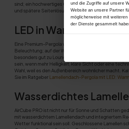
und die Zugriffe auf unsere 
sind; ein hochwertiges Outdoor-Living-Konzept gepla
Website an unsere Partner fü
und spätere Seitenlösungen früh geklärt werden.
möglicherweise mit weiteren
der Dienste gesammelt habe
LED in Warmweiß oder 
Eine Premium-Pergola wird oft nicht nur tagsüber g
Beleuchtung; auf der Wandmontage-Seite wird Warm
besonders gut zu Lounge, Abendessen, gemütlicher
sein, wenn mehr Helligkeit, klare Sicht oder eine te
Wahl, weil es den Außenbereich wohnlicher macht. Kal
Sie im Ratgeber
Lamellendach-Pergola mit LED: Warmw
Wasserdichtes Lamelle
AirCube PRO ist nicht nur für Sonne und Schatten g
mit wasserdichtem Lamellendach und integriertem Re
Wetter funktional sein soll. Geschlossene Lamellen s