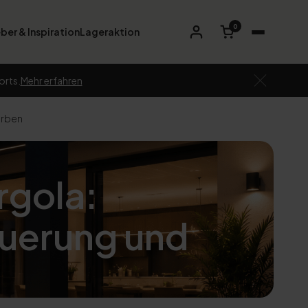
0
ber & Inspiration
Lageraktion
orts.
Mehr erfahren
arben
rgola:
uerung und