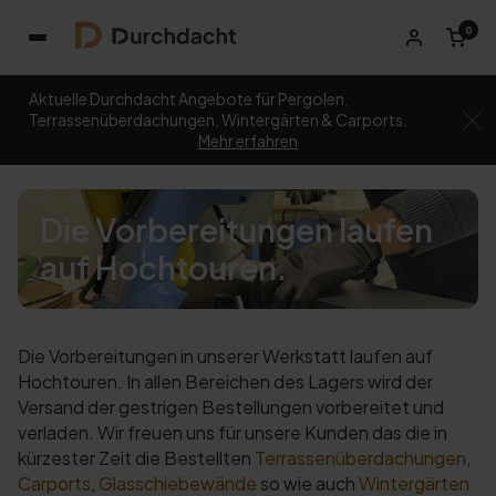
0
Aktuelle Durchdacht Angebote für Pergolen,
Terrassenüberdachungen, Wintergärten & Carports.
Mehr erfahren
Die Vorbereitungen laufen
auf Hochtouren.
Die Vorbereitungen in unserer Werkstatt laufen auf
Hochtouren. In allen Bereichen des Lagers wird der
Versand der gestrigen Bestellungen vorbereitet und
verladen. Wir freuen uns für unsere Kunden das die in
kürzester Zeit die Bestellten
Terrassenüberdachungen
,
Carports
,
Glasschiebewände
so wie auch
Wintergärten