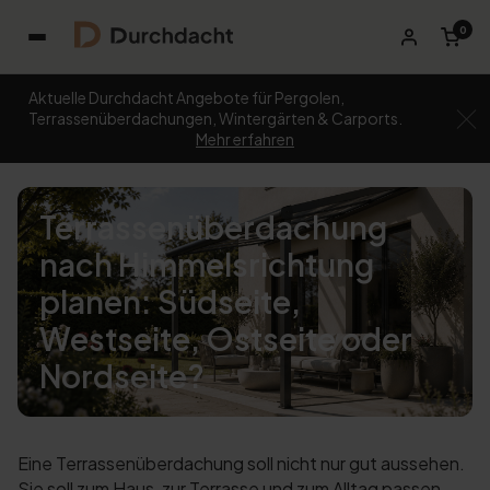
0
Aktuelle Durchdacht Angebote für Pergolen,
Terrassenüberdachungen, Wintergärten & Carports.
Mehr erfahren
Terrassenüberdachung
nach Himmelsrichtung
planen: Südseite,
Westseite, Ostseite oder
Nordseite?
Eine Terrassenüberdachung soll nicht nur gut aussehen.
Sie soll zum Haus, zur Terrasse und zum Alltag passen.