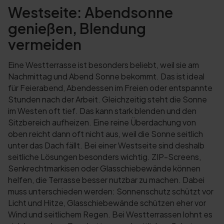
Westseite: Abendsonne
genießen, Blendung
vermeiden
Eine Westterrasse ist besonders beliebt, weil sie am
Nachmittag und Abend Sonne bekommt. Das ist ideal
für Feierabend, Abendessen im Freien oder entspannte
Stunden nach der Arbeit. Gleichzeitig steht die Sonne
im Westen oft tief. Das kann stark blenden und den
Sitzbereich aufheizen. Eine reine Überdachung von
oben reicht dann oft nicht aus, weil die Sonne seitlich
unter das Dach fällt. Bei einer Westseite sind deshalb
seitliche Lösungen besonders wichtig. ZIP-Screens,
Senkrechtmarkisen oder Glasschiebewände können
helfen, die Terrasse besser nutzbar zu machen. Dabei
muss unterschieden werden: Sonnenschutz schützt vor
Licht und Hitze, Glasschiebewände schützen eher vor
Wind und seitlichem Regen. Bei Westterrassen lohnt es