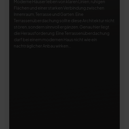
Moderne Häuser leben von klaren Linien, ruhigen
Ei
Flächen und einer starken Verbindung zwischen
Te
Innenraum, Terrasse und Garten. Eine
Na
Terrassenüberdachung sollte diese Architektur nicht
be
stören, sondern sinnvoll ergänzen. Genau hier liegt
Te
die Herausforderung: Eine Terrassenüberdachung
so
darf bei einem modernen Haus nicht wie ein
di
nachträglicher Anbau wirken...
Li
Si