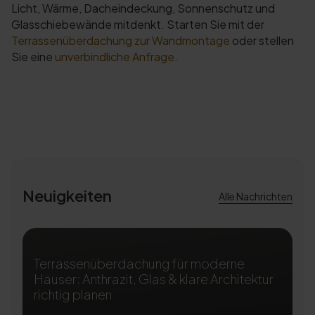
Licht, Wärme, Dacheindeckung, Sonnenschutz und
Glasschiebewände mitdenkt. Starten Sie mit der
Terrassenüberdachung zur Wandmontage
oder stellen
Sie eine
unverbindliche Anfrage
.
Neuigkeiten
Alle Nachrichten
Terrassenüberdachung für moderne
T
Häuser: Anthrazit, Glas & klare Architektur
A
richtig planen
ri