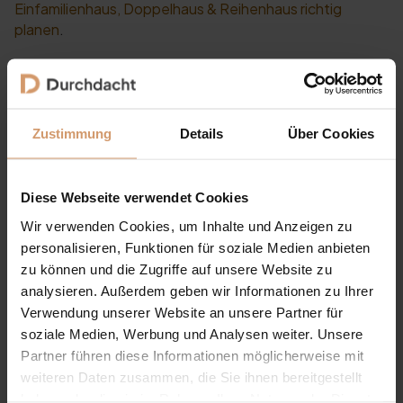
Einfamilienhaus, Doppelhaus & Reihenhaus richtig
planen
.
8° Dachneigung: Auch bei der
Ausrichtung wichtig
Zustimmung
Details
Über Cookies
Die 8° Dachneigung spielt bei der klassischen
Terrassenüberdachung nicht nur für Wasserablauf und
Optik eine Rolle. Sie ist auch wichtig für spätere
Diese Webseite verwendet Cookies
Erweiterungen. Wenn später Glasschiebewände
Wir verwenden Cookies, um Inhalte und Anzeigen zu
ergänzt werden sollen, muss die geneigte Dachlinie
personalisieren, Funktionen für soziale Medien anbieten
sauber berücksichtigt werden. Dafür können Seitenkeile
eine wichtige Rolle spielen. Der
zu können und die Zugriffe auf unsere Website zu
Seitenkeil matt anthrazit
oder der
Seitenkeil matt weiß
hilft, den seitlichen
analysieren. Außerdem geben wir Informationen zu Ihrer
Höhenunterschied auszugleichen. In Verbindung mit der
Verwendung unserer Website an unsere Partner für
Himmelsrichtung bedeutet das: Wer später eine Süd-,
soziale Medien, Werbung und Analysen weiter. Unsere
West- oder Wetterseite mit Glas schließen möchte,
Partner führen diese Informationen möglicherweise mit
sollte die Grundkonstruktion von Anfang an passend
weiteren Daten zusammen, die Sie ihnen bereitgestellt
planen.
haben oder die sie im Rahmen Ihrer Nutzung der Dienste