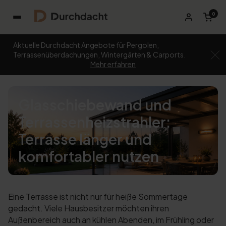
0
Aktuelle Durchdacht Angebote für Pergolen,
Terrassenüberdachungen, Wintergärten & Carports.
Mehr erfahren
Glasschiebewand und
Terrassenheizstrahler:
Terrasse länger und
komfortabler nutzen
Eine Terrasse ist nicht nur für heiße Sommertage
gedacht. Viele Hausbesitzer möchten ihren
Außenbereich auch an kühlen Abenden, im Frühling oder