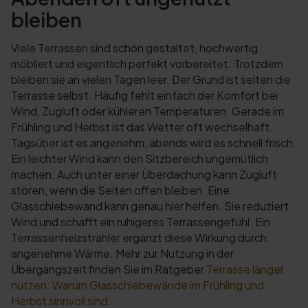
bleiben
Viele Terrassen sind schön gestaltet, hochwertig
möbliert und eigentlich perfekt vorbereitet. Trotzdem
bleiben sie an vielen Tagen leer. Der Grund ist selten die
Terrasse selbst. Häufig fehlt einfach der Komfort bei
Wind, Zugluft oder kühleren Temperaturen. Gerade im
Frühling und Herbst ist das Wetter oft wechselhaft.
Tagsüber ist es angenehm, abends wird es schnell frisch.
Ein leichter Wind kann den Sitzbereich ungemütlich
machen. Auch unter einer Überdachung kann Zugluft
stören, wenn die Seiten offen bleiben. Eine
Glasschiebewand kann genau hier helfen. Sie reduziert
Wind und schafft ein ruhigeres Terrassengefühl. Ein
Terrassenheizstrahler ergänzt diese Wirkung durch
angenehme Wärme. Mehr zur Nutzung in der
Übergangszeit finden Sie im Ratgeber
Terrasse länger
nutzen: Warum Glasschiebewände im Frühling und
Herbst sinnvoll sind
.