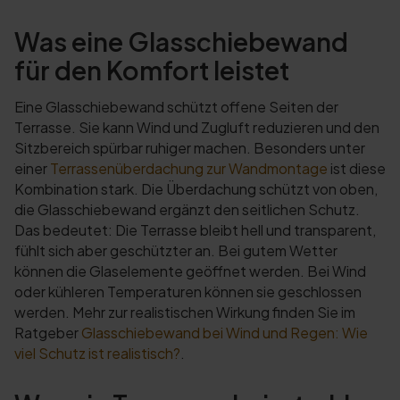
Was eine Glasschiebewand
für den Komfort leistet
Eine Glasschiebewand schützt offene Seiten der
Terrasse. Sie kann Wind und Zugluft reduzieren und den
Sitzbereich spürbar ruhiger machen. Besonders unter
einer
Terrassenüberdachung zur Wandmontage
ist diese
Kombination stark. Die Überdachung schützt von oben,
die Glasschiebewand ergänzt den seitlichen Schutz.
Das bedeutet: Die Terrasse bleibt hell und transparent,
fühlt sich aber geschützter an. Bei gutem Wetter
können die Glaselemente geöffnet werden. Bei Wind
oder kühleren Temperaturen können sie geschlossen
werden. Mehr zur realistischen Wirkung finden Sie im
Ratgeber
Glasschiebewand bei Wind und Regen: Wie
viel Schutz ist realistisch?
.