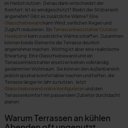
im Herbst nutzen. Genau dann entscheidet der
Komfort: Ist es windgeschützt? Bleibt der Sitzbereich
angenehm? Gibt es zusätzliche Wärme? Eine
Glasschiebewand
kann Wind, seitlichen Regen und
Zugluft reduzieren. Ein
Terrassenheizstrahler Outdoor
Heatpanel
kann zusätzliche Wärme schaffen. Zusammen
können beide Elemente die Terrasse deutlich
angenehmer machen. Wichtig ist aber eine realistische
Erwartung: Eine Glasschiebewand und ein
Terrassenheizstrahler ersetzen keinen vollständig
gedämmten Wohnraum. Sie können den Außenbereich
jedoch spürbar komfortabler machen und helfen, die
Terrasse länger im Jahr zu nutzen. Jetzt
Glasschiebewand online konfigurieren
und den
Terrassenkomfort mit passendem Zubehör durchdacht
planen.
Warum Terrassen an kühlen
Abenden oft ungenutzt