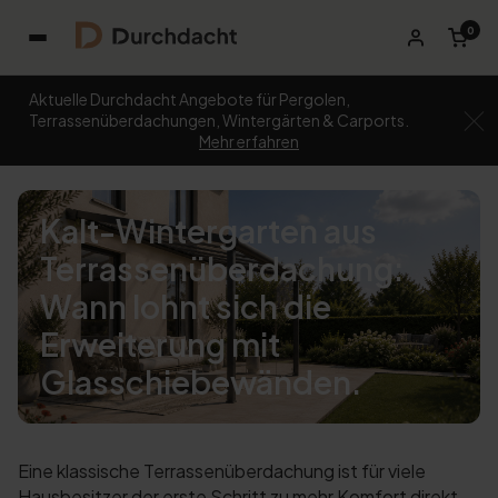
0
Aktuelle Durchdacht Angebote für Pergolen,
Terrassenüberdachungen, Wintergärten & Carports.
Mehr erfahren
Kalt-Wintergarten aus
Terrassenüberdachung:
Wann lohnt sich die
Erweiterung mit
Glasschiebewänden.
Eine klassische Terrassenüberdachung ist für viele
Hausbesitzer der erste Schritt zu mehr Komfort direkt