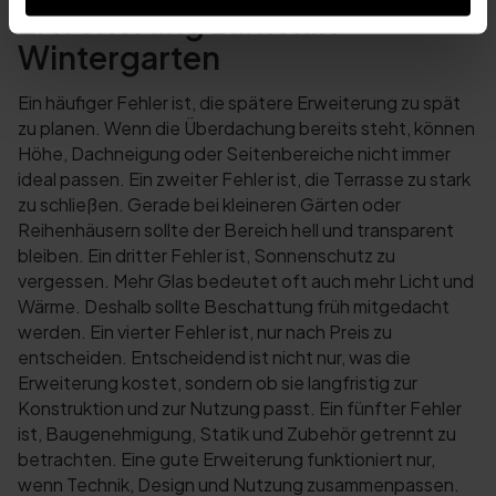
Erweiterung zum Kalt-
Wintergarten
Ein häufiger Fehler ist, die spätere Erweiterung zu spät
zu planen. Wenn die Überdachung bereits steht, können
Höhe, Dachneigung oder Seitenbereiche nicht immer
ideal passen. Ein zweiter Fehler ist, die Terrasse zu stark
zu schließen. Gerade bei kleineren Gärten oder
Reihenhäusern sollte der Bereich hell und transparent
bleiben. Ein dritter Fehler ist, Sonnenschutz zu
vergessen. Mehr Glas bedeutet oft auch mehr Licht und
Wärme. Deshalb sollte Beschattung früh mitgedacht
werden. Ein vierter Fehler ist, nur nach Preis zu
entscheiden. Entscheidend ist nicht nur, was die
Erweiterung kostet, sondern ob sie langfristig zur
Konstruktion und zur Nutzung passt. Ein fünfter Fehler
ist, Baugenehmigung, Statik und Zubehör getrennt zu
betrachten. Eine gute Erweiterung funktioniert nur,
wenn Technik, Design und Nutzung zusammenpassen.