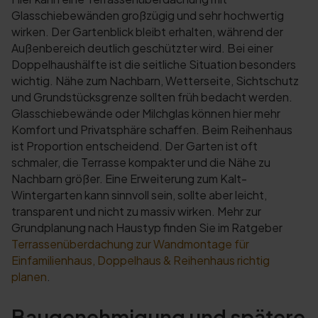
Glasschiebewänden großzügig und sehr hochwertig
wirken. Der Gartenblick bleibt erhalten, während der
Außenbereich deutlich geschützter wird. Bei einer
Doppelhaushälfte ist die seitliche Situation besonders
wichtig. Nähe zum Nachbarn, Wetterseite, Sichtschutz
und Grundstücksgrenze sollten früh bedacht werden.
Glasschiebewände oder Milchglas können hier mehr
Komfort und Privatsphäre schaffen. Beim Reihenhaus
ist Proportion entscheidend. Der Garten ist oft
schmaler, die Terrasse kompakter und die Nähe zu
Nachbarn größer. Eine Erweiterung zum Kalt-
Wintergarten kann sinnvoll sein, sollte aber leicht,
transparent und nicht zu massiv wirken. Mehr zur
Grundplanung nach Haustyp finden Sie im Ratgeber
Terrassenüberdachung zur Wandmontage für
Einfamilienhaus, Doppelhaus & Reihenhaus richtig
planen
.
Baugenehmigung und spätere