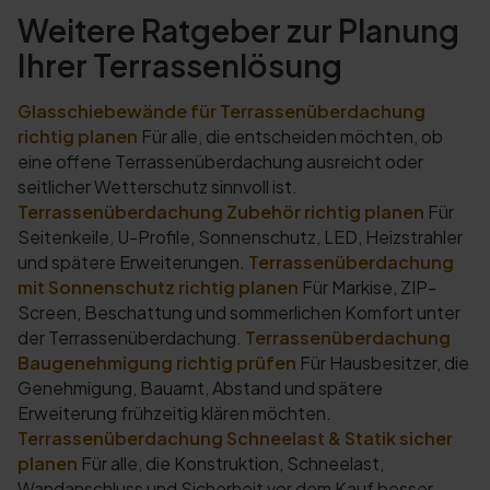
Weitere Ratgeber zur Planung
Ihrer Terrassenlösung
Glasschiebewände für Terrassenüberdachung
richtig planen
Für alle, die entscheiden möchten, ob
eine offene Terrassenüberdachung ausreicht oder
seitlicher Wetterschutz sinnvoll ist.
Terrassenüberdachung Zubehör richtig planen
Für
Seitenkeile, U-Profile, Sonnenschutz, LED, Heizstrahler
und spätere Erweiterungen.
Terrassenüberdachung
mit Sonnenschutz richtig planen
Für Markise, ZIP-
Screen, Beschattung und sommerlichen Komfort unter
der Terrassenüberdachung.
Terrassenüberdachung
Baugenehmigung richtig prüfen
Für Hausbesitzer, die
Genehmigung, Bauamt, Abstand und spätere
Erweiterung frühzeitig klären möchten.
Terrassenüberdachung Schneelast & Statik sicher
planen
Für alle, die Konstruktion, Schneelast,
Wandanschluss und Sicherheit vor dem Kauf besser