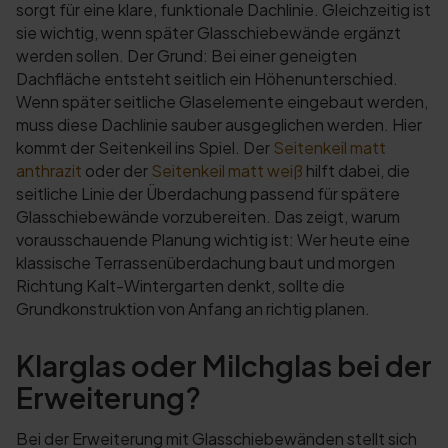
sorgt für eine klare, funktionale Dachlinie. Gleichzeitig ist
sie wichtig, wenn später Glasschiebewände ergänzt
werden sollen. Der Grund: Bei einer geneigten
Dachfläche entsteht seitlich ein Höhenunterschied.
Wenn später seitliche Glaselemente eingebaut werden,
muss diese Dachlinie sauber ausgeglichen werden. Hier
kommt der Seitenkeil ins Spiel. Der
Seitenkeil matt
anthrazit
oder der
Seitenkeil matt weiß
hilft dabei, die
seitliche Linie der Überdachung passend für spätere
Glasschiebewände vorzubereiten. Das zeigt, warum
vorausschauende Planung wichtig ist: Wer heute eine
klassische Terrassenüberdachung baut und morgen
Richtung Kalt-Wintergarten denkt, sollte die
Grundkonstruktion von Anfang an richtig planen.
Klarglas oder Milchglas bei der
Erweiterung?
Bei der Erweiterung mit Glasschiebewänden stellt sich