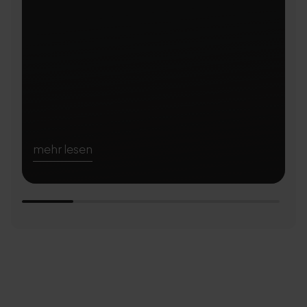
mehr lesen
m