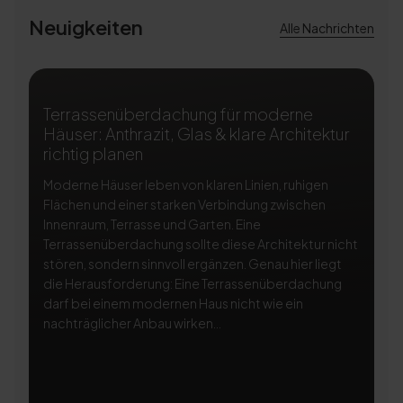
Neuigkeiten
Alle Nachrichten
Terrassenüberdachung für moderne
T
Häuser: Anthrazit, Glas & klare Architektur
A
richtig planen
ri
Moderne Häuser leben von klaren Linien, ruhigen
Ei
Flächen und einer starken Verbindung zwischen
Te
Innenraum, Terrasse und Garten. Eine
Na
Terrassenüberdachung sollte diese Architektur nicht
be
stören, sondern sinnvoll ergänzen. Genau hier liegt
Te
die Herausforderung: Eine Terrassenüberdachung
so
darf bei einem modernen Haus nicht wie ein
di
nachträglicher Anbau wirken...
Li
Si