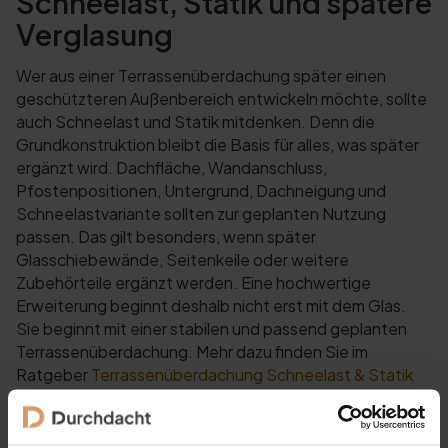
Schneelast, Statik und spätere
Verglasung
Wer aus einer Terrassenüberdachung später einen
geschützteren Außenbereich entwickeln möchte, sollte
auch Schneelast und Statik mitdenken. Denn die
Grundkonstruktion bleibt die Basis für alles, was später
ergänzt wird. Dachfläche, Wandanschluss,
Pfostenpositionen, Untergrund, Dachneigung und
Schneelastvariante sollten zur geplanten Nutzung
passen. Das gilt besonders, wenn später
Glasschiebewände, Seitenkeile oder weitere
Zubehörteile ergänzt werden. Eine hochwertige
Erweiterung beginnt deshalb nicht erst mit dem Glas.
Sie beginnt mit einer stabilen und passend geplanten
Terrassenüberdachung. Mehr dazu finden Sie im
Ratgeber
Terrassenüberdachung Schneelast & Statik
sicher planen
.