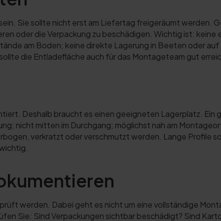
sein. Sie sollte nicht erst am Liefertag freigeräumt werden. Ge
ren oder die Verpackung zu beschädigen. Wichtig ist: kein
stände am Boden; keine direkte Lagerung in Beeten oder auf 
ollte die Entladefläche auch für das Montageteam gut erreic
ntiert. Deshalb braucht es einen geeigneten Lagerplatz. Ein g
g; nicht mitten im Durchgang; möglichst nah am Montageort; n
erbogen, verkratzt oder verschmutzt werden. Lange Profile sol
wichtig.
dokumentieren
 geprüft werden. Dabei geht es nicht um eine vollständige Mo
rüfen Sie: Sind Verpackungen sichtbar beschädigt? Sind Kart