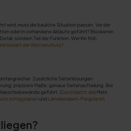
t wird, muss die bauliche Situation passen. Vor der
atten oder in vorhandene Abläufe geführt? Blockieren
tail, sondern Teil der Funktion. Wer ihn früh
nktioniert der Wetterschutz?
.
umfangreicher. Zusätzliche Seitenlösungen
nung; präzisere Maße; genaue Seitenaufteilung. Bei
 Glasschiebewände geführt. (
Durchdacht.de
) Mehr
tz richtig planen
und
Lamellendach-Pergola mit
tliegen?