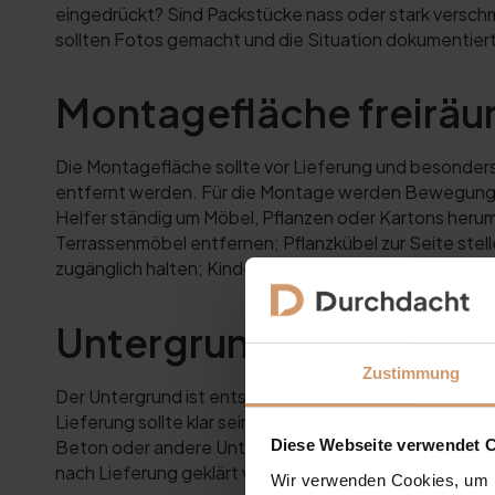
eingedrückt? Sind Packstücke nass oder stark versch
sollten Fotos gemacht und die Situation dokumentiert
Montagefläche freirä
Die Montagefläche sollte vor Lieferung und besonders 
entfernt werden. Für die Montage werden Bewegungsf
Helfer ständig um Möbel, Pflanzen oder Kartons heru
Terrassenmöbel entfernen; Pflanzkübel zur Seite stel
zugänglich halten; Kinder- und Haustierbereiche absi
Untergrund prüfen
Zustimmung
Der Untergrund ist entscheidend, besonders bei freis
Lieferung sollte klar sein: Ist der Untergrund tragfä
Beton oder andere Untergründe geeignet? Ist der Bere
Diese Webseite verwendet 
nach Lieferung geklärt werden. Mehr dazu finden Sie
Wir verwenden Cookies, um I