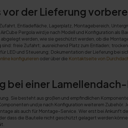
vor der Lieferung vorber
n Zufahrt, Entladefläche, Lagerplatz, Montagebereich, Unte
ne AirCube Pergola wird je nach Modell und Konfiguration als 
ile abgelegt werden, wie sie geschützt werden, ob die Montag
sind: freie Zufahrt; ausreichend Platz zum Entladen; trocke
für LED und Steuerung; Dokumentation der Lieferung bei sic
line konfigurieren
oder über die
Kontaktseite von Durchdac
 bei einer Lamellendach-P
erung. Sie besteht aus großen und empfindlichen Komponenten
mponenten und je nach Konfiguration weiterem Zubehör. Je be
ontage als auch für Montage-Service. Wer erst bei Ankunft der
oder dass die Bauteile nicht geschützt gelagert werden können,
ät.