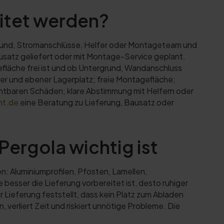
eitet werden?
rgrund, Stromanschlüsse, Helfer oder Montageteam und
Bausatz geliefert oder mit Montage-Service geplant.
efläche frei ist und ob Untergrund, Wandanschluss
ner und ebener Lagerplatz; freie Montagefläche;
htbaren Schäden; klare Abstimmung mit Helfern oder
ht.de
eine Beratung zu Lieferung, Bausatz oder
ergola wichtig ist
: Aluminiumprofilen, Pfosten, Lamellen,
sser die Lieferung vorbereitet ist, desto ruhiger
 Lieferung feststellt, dass kein Platz zum Abladen
 verliert Zeit und riskiert unnötige Probleme. Die