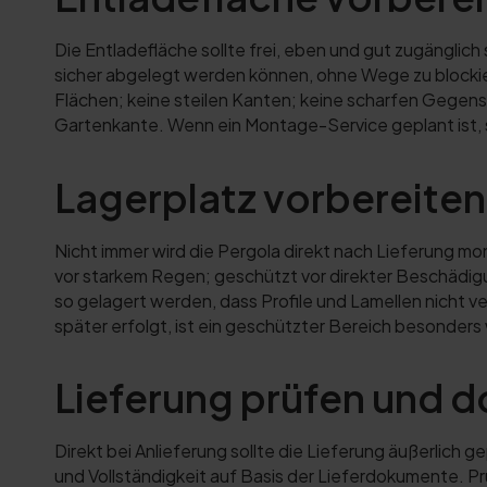
Die Entladefläche sollte frei, eben und gut zugänglich 
sicher abgelegt werden können, ohne Wege zu blockie
Flächen; keine steilen Kanten; keine scharfen Gegen
Gartenkante. Wenn ein Montage-Service geplant ist, s
Lagerplatz vorbereiten
Nicht immer wird die Pergola direkt nach Lieferung mo
vor starkem Regen; geschützt vor direkter Beschädigun
so gelagert werden, dass Profile und Lamellen nicht v
später erfolgt, ist ein geschützter Bereich besonders 
Lieferung prüfen und 
Direkt bei Anlieferung sollte die Lieferung äußerlich
und Vollständigkeit auf Basis der Lieferdokumente. P