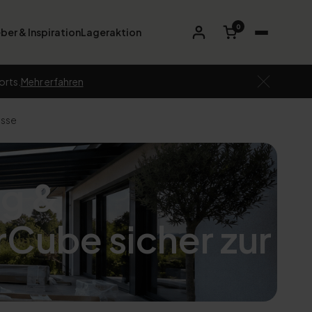
0
ber & Inspiration
Lageraktion
orts.
Mehr erfahren
asse
ng &
rCube sicher zur