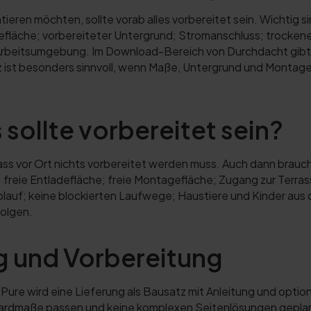
eren möchten, sollte vorab alles vorbereitet sein. Wichtig
gefläche; vorbereiteter Untergrund; Stromanschluss; trocken
 Arbeitsumgebung. Im Download-Bereich von Durchdacht gibt
z ist besonders sinnvoll, wenn Maße, Untergrund und Montage
ollte vorbereitet sein?
ass vor Ort nichts vorbereitet werden muss. Auch dann brauc
rt; freie Entladefläche; freie Montagefläche; Zugang zur Terr
lauf; keine blockierten Laufwege; Haustiere und Kinder aus
folgen.
g und Vorbereitung
e Pure wird eine Lieferung als Bausatz mit Anleitung und opti
dardmaße passen und keine komplexen Seitenlösungen geplant 