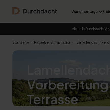
Wandmontage
Frei
Aktuelle Durchdacht An
Startseite
Ratgeber & Inspiration
Lamellendach-Pergol
Lamellendach
Vorbereitung:
Terrasse