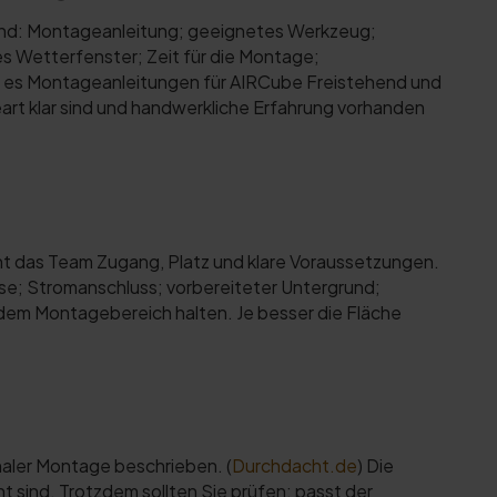
 sind: Montageanleitung; geeignetes Werkzeug;
es Wetterfenster; Zeit für die Montage;
 es Montageanleitungen für AIRCube Freistehend und
art klar sind und handwerkliche Erfahrung vorhanden
ht das Team Zugang, Platz und klare Voraussetzungen.
asse; Stromanschluss; vorbereiteter Untergrund;
 dem Montagebereich halten. Je besser die Fläche
onaler Montage beschrieben. (
Durchdacht.de
) Die
sind. Trotzdem sollten Sie prüfen: passt der