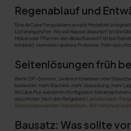
Regenablauf und Entw
Eine AirCube Pergola kann je nach Modell mit integrie
Lieferung prüfen: Wo soll Wasser ablaufen? Ist Gefäl
Möbel oder Pflanzen den Ablaufbereich? Ist bei Wandmo
mitdenkt, vermeidet spätere Probleme. Mehr dazu fin
Seitenlösungen früh b
Wenn ZIP-Screens, Senkrechtmarkisen oder Glasschie
bedeuten: mehr Bauteile; mehr Verpackung; mehr Lag
AirCube Plus werden im Konfigurator Seitenoptionen 
dazu finden Sie in den Ratgebern
Lamellendach-Pergol
Glasschiebewänden: Windschutz, Wetterschutz und 
Bausatz: Was sollte vo