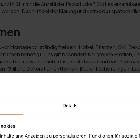
mutzt? Stimmt die Anzahl der Packstücke? Gibt es erkennbar
 werden. Das hilft bei der Klärung und vermeidet spätere Mis
umen
vor Montage vollständig frei sein. Möbel, Pflanzen, Grill, De
lächen benötigt. Das gilt besonders bei großen Profilen, 
marbeiten müssen, erhöht das den Aufwand und das Risiko von
len; Grill und Dekoration entfernen; Bodenfläche reinigen; 
chern.
Details
tehenden AirCube Pergolen. Pfosten müssen sicher stehen, und
hig? Ist die Fläche eben? Sind Fundamente notwendig? Gibt es
ich frei von losen Materialien? Wenn Fundamente oder baulich
Cookies
 im Ratgeber
Lamellendach-Pergola als Bausatz oder mit Mont
nhalte und Anzeigen zu personalisieren, Funktionen für soziale