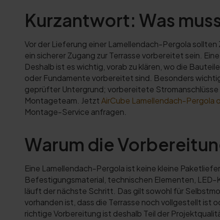
Kurzantwort: Was muss 
Vor der Lieferung einer Lamellendach-Pergola sollte
ein sicherer Zugang zur Terrasse vorbereitet sein. Ei
Deshalb ist es wichtig, vorab zu klären, wo die Baute
oder Fundamente vorbereitet sind. Besonders wichtig 
geprüfter Untergrund; vorbereitete Stromanschlüsse 
Montageteam. Jetzt
AirCube Lamellendach-Pergola on
Montage-Service anfragen.
Warum die Vorbereitung
Eine Lamellendach-Pergola ist keine kleine Paketlief
Befestigungsmaterial, technischen Elementen, LED-Ko
läuft der nächste Schritt. Das gilt sowohl für Selbstm
vorhanden ist, dass die Terrasse noch vollgestellt ist 
richtige Vorbereitung ist deshalb Teil der Projektqualit