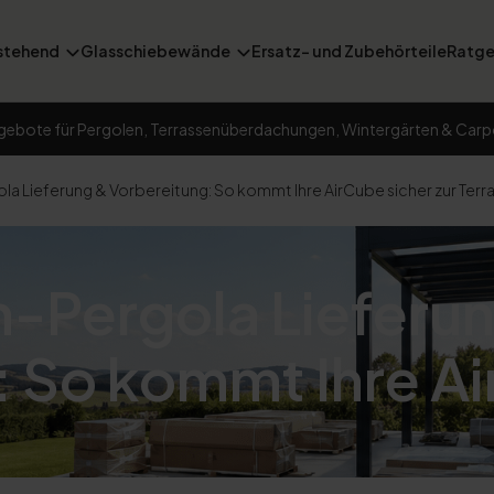
stehend
Glasschiebewände
Ersatz- und Zubehörteile
Ratge
gebote für Pergolen, Terrassenüberdachungen, Wintergärten & Carp
a Lieferung & Vorbereitung: So kommt Ihre AirCube sicher zur Terr
-Pergola Lieferu
 So kommt Ihre Ai