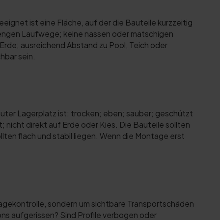
eignet ist eine Fläche, auf der die Bauteile kurzzeitig
e engen Laufwege; keine nassen oder matschigen
Erde; ausreichend Abstand zu Pool, Teich oder
hbar sein.
uter Lagerplatz ist: trocken; eben; sauber; geschützt
icht direkt auf Erde oder Kies. Die Bauteile sollten
lten flach und stabil liegen. Wenn die Montage erst
ntagekontrolle, sondern um sichtbare Transportschäden
ons aufgerissen? Sind Profile verbogen oder