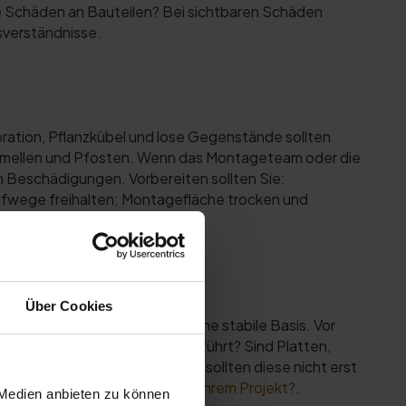
e Schäden an Bauteilen? Bei sichtbaren Schäden
sverständnisse.
koration, Pflanzkübel und lose Gegenstände sollten
Lamellen und Pfosten. Wenn das Montageteam oder die
 Beschädigungen. Vorbereiten sollten Sie:
Laufwege freihalten; Montagefläche trocken und
Über Cookies
 die Konstruktion braucht eine stabile Basis. Vor
 Gefälle? Wie wird Wasser abgeführt? Sind Platten,
e Vorbereitungen nötig sind, sollten diese nicht erst
age: Welche Lösung passt zu Ihrem Projekt?
.
 Medien anbieten zu können