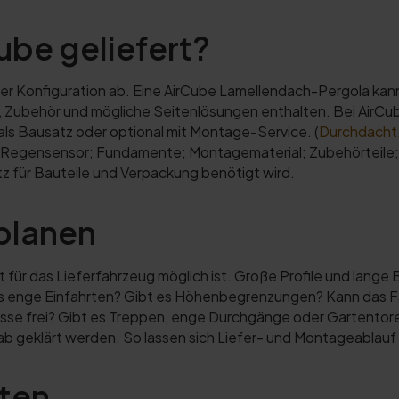
ube geliefert?
 Konfiguration ab. Eine AirCube Lamellendach-Pergola kann 
, Zubehör und mögliche Seitenlösungen enthalten. Bei AirCu
als Bausatz oder optional mit Montage-Service. (
Durchdacht
egensensor; Fundamente; Montagematerial; Zubehörteile; 
atz für Bauteile und Verpackung benötigt wird.
planen
t für das Lieferfahrzeug möglich ist. Große Profile und lange
 es enge Einfahrten? Gibt es Höhenbegrenzungen? Kann das Fa
rasse frei? Gibt es Treppen, enge Durchgänge oder Gartento
rab geklärt werden. So lassen sich Liefer- und Montageablauf
iten