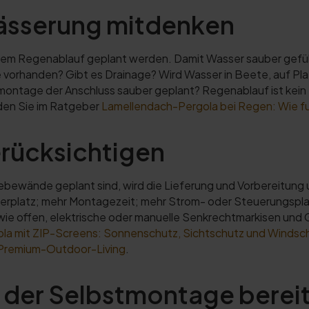
ässerung mitdenken
rtem Regenablauf geplant werden. Damit Wasser sauber geführ
le vorhanden? Gibt es Drainage? Wird Wasser in Beete, auf Pl
ntage der Anschluss sauber geplant? Regenablauf ist kein De
den Sie im Ratgeber
Lamellendach-Pergola bei Regen: Wie fu
erücksichtigen
bewände geplant sind, wird die Lieferung und Vorbereitung 
erplatz; mehr Montagezeit; mehr Strom- oder Steuerungspla
wie offen, elektrische oder manuelle Senkrechtmarkisen und
a mit ZIP-Screens: Sonnenschutz, Sichtschutz und Windschu
Premium-Outdoor-Living
.
r der Selbstmontage berei