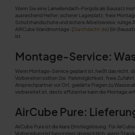
Wenn Sie eine Lamellendach-Pergola als Bausatz monti
ausreichend Helfer; sicherer Lagerplatz; freie Monta
Schutzhandschuhe und sichere Arbeitsweise; ruhige
AIRCube Wandmontage. (
Durchdacht.de
) Ein Bausat
ist.
Montage-Service: Was s
Wenn Montage-Service geplant ist, heißt das nicht, d
Vorbereiten sollten Sie: Parkmöglichkeit; freie Zufah
Ansprechpartner vor Ort; geklärte Fragen zu Wasserab
vorbereitet ist, desto effizienter kann die Montage er
AirCube Pure: Lieferun
AirCube Pure ist die klare Einstiegslösung. Für AirCub
Vorbereitung ist besonders übersichtlich, wenn Stan