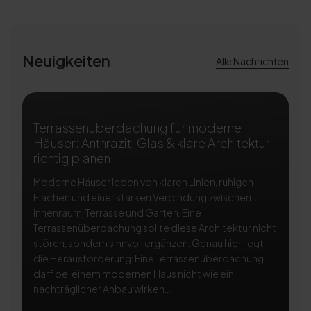
Neuigkeiten
Alle Nachrichten
Terrassenüberdachung für moderne
T
Häuser: Anthrazit, Glas & klare Architektur
A
richtig planen
ri
Moderne Häuser leben von klaren Linien, ruhigen
Ei
Flächen und einer starken Verbindung zwischen
Te
Innenraum, Terrasse und Garten. Eine
Na
Terrassenüberdachung sollte diese Architektur nicht
be
stören, sondern sinnvoll ergänzen. Genau hier liegt
Te
die Herausforderung: Eine Terrassenüberdachung
so
darf bei einem modernen Haus nicht wie ein
di
nachträglicher Anbau wirken...
Li
Si