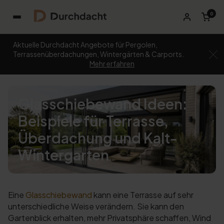
0
Aktuelle Durchdacht Angebote für Pergolen,
Terrassenüberdachungen, Wintergärten & Carports.
Mehr erfahren
Glasschiebewand Ideen:
Beispiele für Terrasse,
Überdachung und Kalt-
Wintergarten
Eine
Glasschiebewand
kann eine Terrasse auf sehr
unterschiedliche Weise verändern. Sie kann den
Gartenblick erhalten, mehr Privatsphäre schaffen, Wind