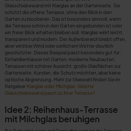
Glasschiebewand mit Klarglas an der Gartenseite. Sie
schützt die offene Terrasse, ohne den Blick in den
Garten zu blockieren. Das ist besonders sinnvoll, wenn
die Terrasse schön in den Garten eingebunden ist oder
ein freier Blick erhalten bleiben soll. Klarglas wirkt leicht,
transparent und modern. Der Außenbereich bleibt offen,
aber wird bei Wind oder seitlichem Wetter deutlich
geschützter. Dieses Beispiel passt besonders gut für:
Einfamilienhäuser mit Garten; moderne Neubauten;
Terrassen mit schöner Aussicht; große Glasflächen zur
Gartenseite; Kunden, die Schutz möchten, aber keine
optische Abgrenzung. Mehr zur Glaswahl finden Sie im
Ratgeber
Klarglas oder Milchglas: Welche
Glasschiebewand passt zu Ihrer Terrasse?
.
Idee 2: Reihenhaus-Terrasse
mit Milchglas beruhigen
Bei Reihenhäusern und Doppelhäusern ist die Terrasse