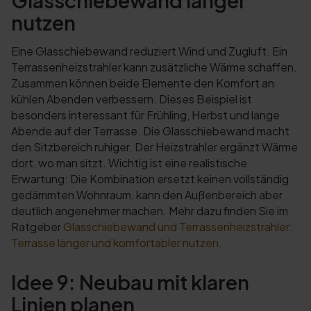
nutzen
Eine Glasschiebewand reduziert Wind und Zugluft. Ein
Terrassenheizstrahler kann zusätzliche Wärme schaffen.
Zusammen können beide Elemente den Komfort an
kühlen Abenden verbessern. Dieses Beispiel ist
besonders interessant für Frühling, Herbst und lange
Abende auf der Terrasse. Die Glasschiebewand macht
den Sitzbereich ruhiger. Der Heizstrahler ergänzt Wärme
dort, wo man sitzt. Wichtig ist eine realistische
Erwartung: Die Kombination ersetzt keinen vollständig
gedämmten Wohnraum, kann den Außenbereich aber
deutlich angenehmer machen. Mehr dazu finden Sie im
Ratgeber
Glasschiebewand und Terrassenheizstrahler:
Terrasse länger und komfortabler nutzen
.
Idee 9: Neubau mit klaren
Linien planen