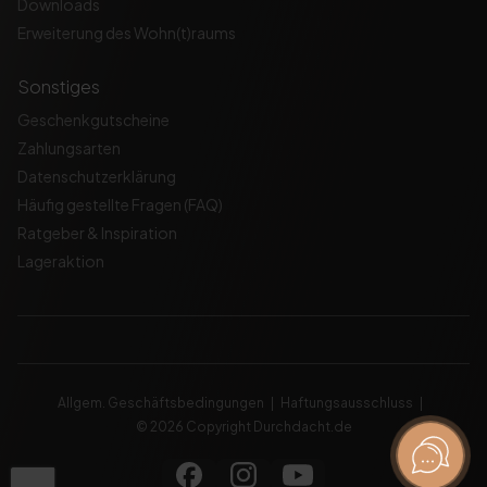
Downloads
Erweiterung des Wohn(t)raums
Sonstiges
Geschenkgutscheine
Zahlungsarten
Datenschutzerklärung
Häufig gestellte Fragen (FAQ)
Ratgeber & Inspiration
Lageraktion
Allgem. Geschäftsbedingungen
Haftungsausschluss
© 2026 Copyright Durchdacht.de