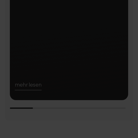
mehr lesen
m