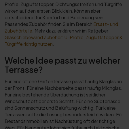
Profile, Zugluftstopper, Dichtungsstreifen und Türgriffe
wirken auf den ersten Blick klein, können aber
entscheidend für Komfort und Bedienung sein.
Passendes Zubehör finden Sie im Bereich
Ersatz- und
Zubehörteile
. Mehr dazu erklären wir im Ratgeber
Glasschiebewand Zubehör: U-Profile, Zugluftstopper &
Türgriffe richtig nutzen
.
Welche Idee passt zu welcher
Terrasse?
Für eine offene Gartenterrasse passt häufig Klarglas an
der Front. Für eine Nachbarseite passt häufig Milchglas.
Für eine bestehende Überdachung ist seitlicher
Windschutz oft der erste Schritt. Für eine Südterrasse
sind Sonnenschutz und Belüftung wichtig. Für kleine
Terrassen sollte die Lösung besonders leicht wirken. Für
Bestandsimmobilien ist Nachrüstung oft der richtige
Weg. Für Neubauten lohnt sich frühe architektonische